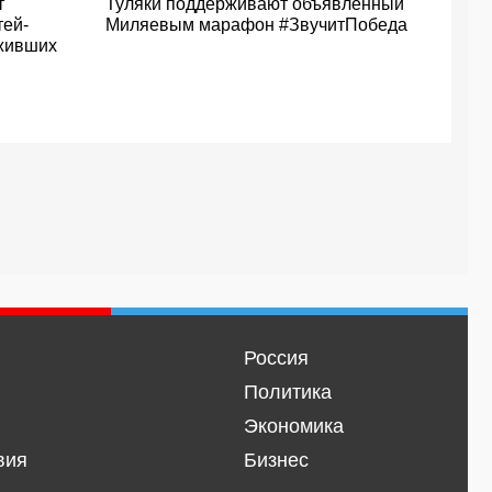
т
Туляки поддерживают объявленный
тей-
Миляевым марафон #ЗвучитПобеда
живших
Россия
Политика
Экономика
вия
Бизнес