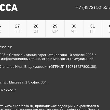
+7 (4872) 52 55 
6
27
28
29
30
31
С
ПН
ВТ
СР
ЧТ
ПТ
ressa.ru/
23 г. Сетевое издание зарегистрировано 10 апреля 2023 г.
, информационных технологий и массовых коммуникаций.
Степанов Илья Владимирович (ОГРНИП 310715427800138).
а, ул. Михеева, 17, офис 304.
-074-52-17
те www.tulapressa.ru, принадлежат редакции и охраняются в
пользование материалов допускается при соблюдении Правил