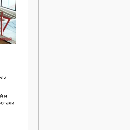
ели
й и
ботали