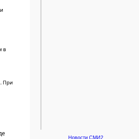
ти
м в
. При
де
Новости СМИ2