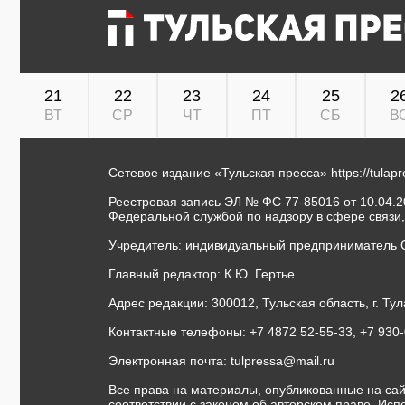
21
22
23
24
25
2
ВТ
СР
ЧТ
ПТ
СБ
В
Сетевое издание «Тульская пресса»
https://tulap
Реестровая запись ЭЛ № ФС 77-85016 от 10.04.20
Федеральной службой по надзору в сфере связи
Учредитель: индивидуальный предприниматель 
Главный редактор: К.Ю. Гертье.
Адрес редакции: 300012, Тульская область, г. Тул
Контактные телефоны: +7 4872 52-55-33, +7 930
Электронная почта:
tulpressa@mail.ru
Все права на материалы, опубликованные на сай
соответствии с законом об авторском праве. Ис