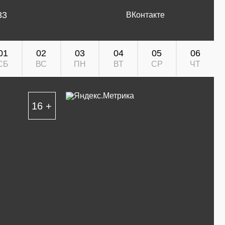
33
ВКонтакте
01
02
03
04
05
06
СБ
ВС
ПН
ВТ
СР
ЧТ
16 +