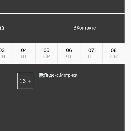
33
ВКонтакте
03
04
05
06
07
08
ПН
ВТ
СР
ЧТ
ПТ
СБ
16 +