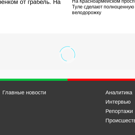
ренком от грабель. На
На Красноармейском просп
Туле сделают полноценную
велодорожку
Главные новости
Аналитика
Интервью
Репортажи
Происшест