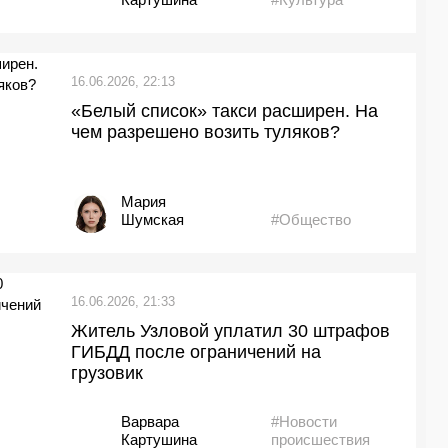
16.06.2026, 22:13
«Белый список» такси расширен. На
чем разрешено возить туляков?
Мария
Шумская
#Общество
16.06.2026, 21:33
Житель Узловой уплатил 30 штрафов
ГИБДД после ограничений на
грузовик
Варвара
#Новости
Картушина
происшествия