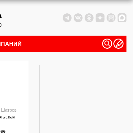
МПАНИЙ
 Шатров
льская
лее