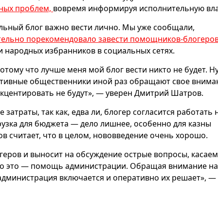
ных проблем,
вовремя информируя исполнительную вла
льный блог важно вести лично. Мы уже сообщали,
тельно порекомендовало завести помощников-блогеро
 народных избранников в социальных сетях.
 потому что лучше меня мой блог вести никто не будет. 
активные общественники иной раз обращают свое внима
акцентировать не будут», — уверен Дмитрий Шатров.
атраты, так как, едва ли, блогер согласится работать 
узка для бюджета — дело лишнее, особенно для казны
в считает, что в целом, нововведение очень хорошо.
огеров и выносит на обсуждение острые вопросы, касае
 что это — помощь администрации. Обращая внимание на
администрация включается и оперативно их решает», —