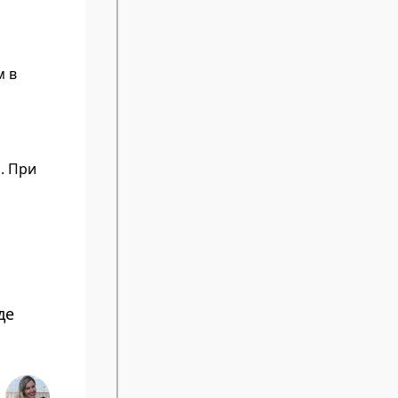
м в
. При
де