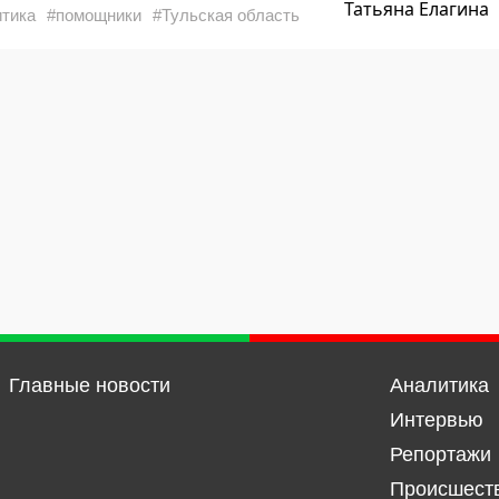
Татьяна Елагина
тика
#помощники
#Тульская область
Главные новости
Аналитика
Интервью
Репортажи
Происшест