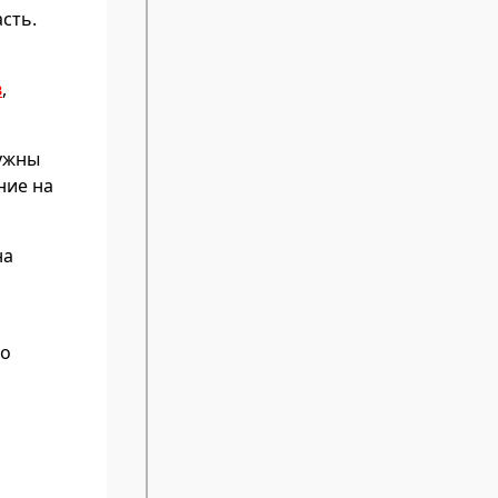
сть.
в
,
Нужны
ние на
на
мо