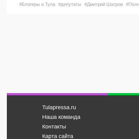
#Блогеры и Тула
#депутаты
#Дмитрий Шатров
#Поли
Tulapressa.ru
Наша команда
Контакты
Карта сайта