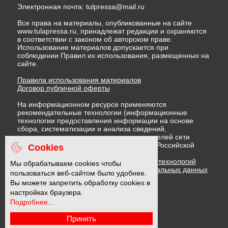
Электронная почта:
tulpressa@mail.ru
Все права на материалы, опубликованные на сайте
www.tulapressa.ru, принадлежат редакции и охраняются
в соответствии с законом об авторском праве.
Использование материалов допускается при
соблюдении Правил их использования, размещенных на
сайте.
Правила использования материалов
Договор публичной оферты
На информационном ресурсе применяются
рекомендательные технологии (информационные
технологии предоставления информации на основе
сбора, систематизации и анализа сведений,
относящихся к предпочтениям пользователей сети
"Интернет", находящихся на территории Российской
Cookies
Федерации)
Правила применения рекомендательных технологий
Мы обрабатываем cookies чтобы
Политика в отношении обработки персональных данных
пользоваться веб-сайтом было удобнее.
Политика обработки файлов cookie
Вы можете запретить обработку cookies в
настройках браузера.
Подробнее...
16 +
Принять