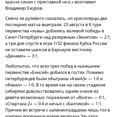
красно-синих с приставкой «и.о.» возглавил
Владимир Ежуров.
Смена ли рулевого сказалась, но красноярцы два
последних матча выиграли. 23 августа в 8 туре
первенства «львы» добились волевой победы в
Санкт-Петербурге над резервным «Зенитом» — 2:1,
а три дня спустя в игре 1/32 финала Кубка России
не оставили шансов в Барнауле местному
«Динамо» — 3:1.
Любопытно, что всех трех побед в нынешнем
первенстве «Енисей» добился в гостях. Помимо
петербуржцев были обыграны «КамАЗ» — 1:0 и
«Факел» — 1:0. В то время как на своем стадионе
сибиряки довольствовались одним очком из
девяти возможных: поражения от «Волги» — 0:1,
«Спартака-2» — 0:4 и ничья с «Балтикой» — 1:1.
Причем во встрече с калининградцами лишь гол в
компенсированное время ветерана Эльдара