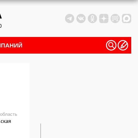
МПАНИЙ
 область
ьская