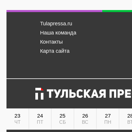
Tulapressa.ru
Наша команда
Контакты
Карта сайта
23
24
25
26
27
2
ЧТ
ПТ
СБ
ВС
ПН
В