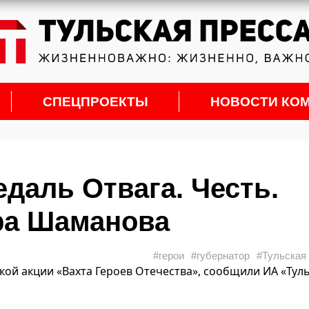
СПЕЦПРОЕКТЫ
НОВОСТИ КО
даль Отвага. Честь.
ра Шаманова
#герои
#губернатор
#Тульская
кой акции «Вахта Героев Отечества», сообщили ИА «Тул