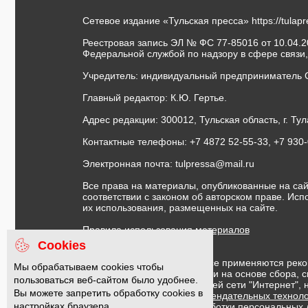
Сетевое издание «Тульская пресса»
https://tulap
Реестровая запись ЭЛ № ФС 77-85016 от 10.04.20
Федеральной службой по надзору в сфере связи
Учредитель: индивидуальный предприниматель 
Главный редактор: К.Ю. Гертье.
Адрес редакции: 300012, Тульская область, г. Тул
Контактные телефоны: +7 4872 52-55-33, +7 930
Электронная почта:
tulpressa@mail.ru
Все права на материалы, опубликованные на сай
соответствии с законом об авторском праве. Ис
их использования, размещенных на сайте.
Правила использования материалов
Договор публичной оферты
Cookies
На информационном ресурсе применяются реко
Мы обрабатываем cookies чтобы
предоставления информации на основе сбора, с
пользоваться веб-сайтом было удобнее.
предпочтениям пользователей сети "Интернет",
Вы можете запретить обработку cookies в
Правила применения рекомендательных техноло
настройках браузера.
Политика в отношении обработки персональных