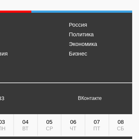
Россия
Политика
Экономика
вия
Бизнес
33
ВКонтакте
03
04
05
06
07
08
ПН
ВТ
СР
ЧТ
ПТ
СБ