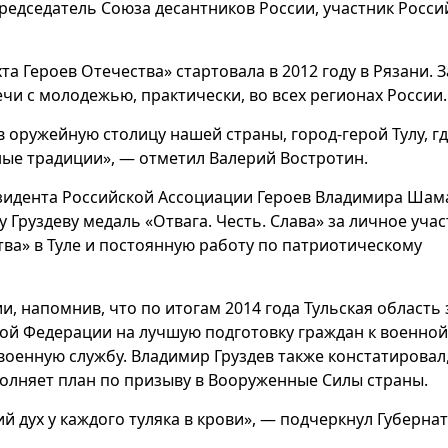
председатель Союза десантников России, участник Росси
та Героев Отечества» стартовала в 2012 году в Рязани. З
чи с молодежью, практически, во всех регионах России.
 оружейную столицу нашей страны, город-герой Тулу, г
ые традиции», — отметил Валерий Востротин.
зидента Российской Ассоциации Героев Владимира Шам
Груздеву медаль «Отвага. Честь. Слава» за личное учас
тва» в Туле и постоянную работу по патриотическому
и, напомнив, что по итогам 2014 года Тульская область
ской Федерации на лучшую подготовку граждан к военной
оенную службу. Владимир Груздев также констатировал,
полняет план по призыву в Вооруженные Силы страны.
й дух у каждого туляка в крови», — подчеркнул Губернат