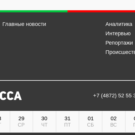
Главные новости
Аналитика
Интервью
Репортажи
Происшест
+7 (4872) 52 55 
8
29
30
31
01
02
Т
СР
ЧТ
ПТ
СБ
ВС