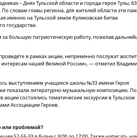
никах – Днях Тульской области и города-героя Тулы, 63
 По словам главы региона, для жителей области эти па
я именно на Тульской земле Куликовская битва
о государства.
и за большую патриотическую работу, пожелав дальней
 проведёте в рамках акции, непременно послужат воспи
ь интересам нашей Великой России», — отметил Владим
лось выступлением учащихся школы №33 имени Героя
ки показали литературно-музыкальную композицию. По
 акции состоялись тематические экскурсии в Тульском
нами Ассоциации Героев.
ю или проблемой?
ии 52-55-33 в будни с 9:00 до 17:00. Также написать на