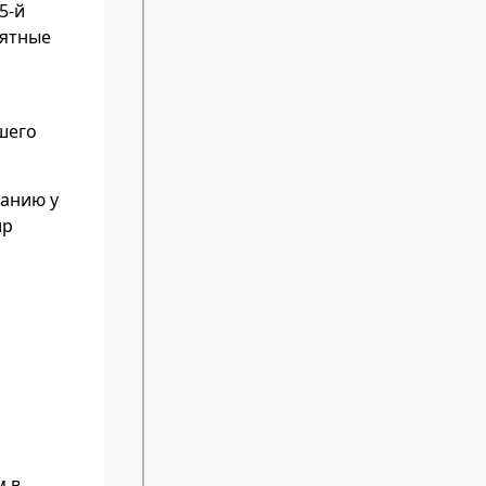
5-й
мятные
шего
танию у
ир
м в