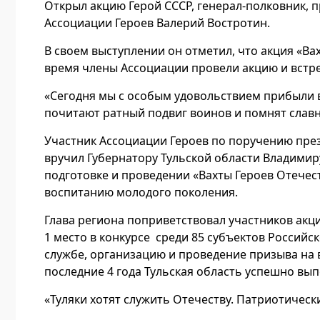
Открыл акцию Герой СССР, генерал-полковник, 
Ассоциации Героев Валерий Востротин.
В своем выступлении он отметил, что акция «Вах
время члены Ассоциации провели акцию и встре
«Сегодня мы с особым удовольствием прибыли в
почитают ратный подвиг воинов и помнят славн
Участник Ассоциации Героев по поручению пре
вручил Губернатору Тульской области Владимиру 
подготовке и проведении «Вахты Героев Отечес
воспитанию молодого поколения.
Глава региона поприветствовал участников акци
1 место в конкурсе среди 85 субъектов Россий
службе, организацию и проведение призыва на в
последние 4 года Тульская область успешно вы
«Туляки хотят служить Отечеству. Патриотически