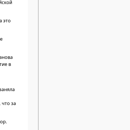
йской
а это
де
анова
тие в
 заняла
 что за
ор.