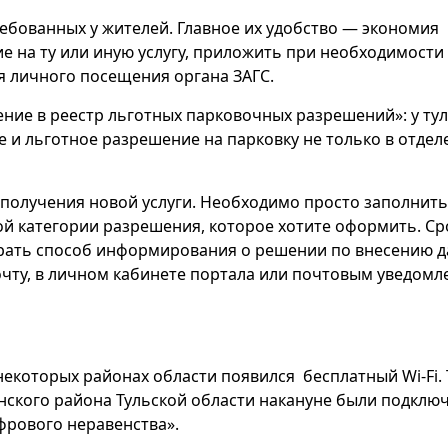
ребованных у жителей. Главное их удобство — экономия
е на ту или иную услугу, приложить при необходимости
я личного посещения органа ЗАГС.
ение в реестр льготных парковочных разрешений»: у ту
и льготное разрешение на парковку не только в отдел
 получения новой услуги. Необходимо просто заполнить
ой категории разрешения, которое хотите оформить. Ср
ыбрать способ информирования о решении по внесению 
почту, в личном кабинете портала или почтовым уведомл
некоторых районах области появился бесплатный Wi-Fi. 
нского района Тульской области накануне были подклю
фрового неравенства».