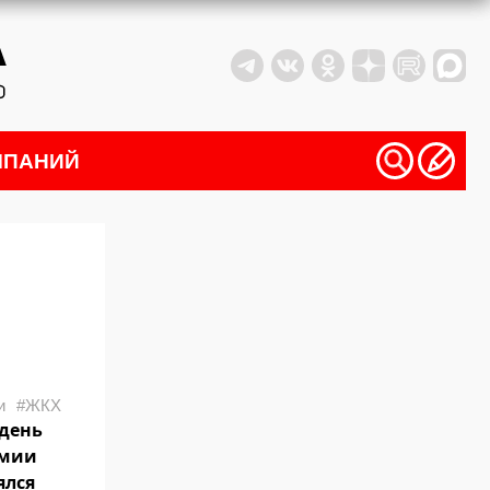
МПАНИЙ
и
#ЖКХ
 день
емии
ялся