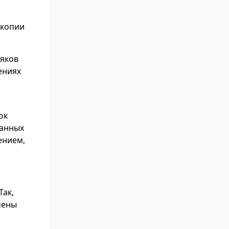
 копии
ляков
ениях
ок
данных
ением,
Так,
чены