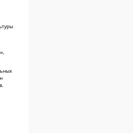
льтуры
»,
льных
ен
в.