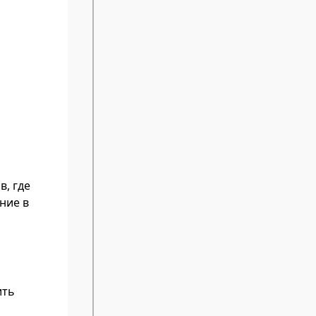
в, где
ние в
ить