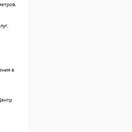
метров.
луг.
а
ения в
Центр