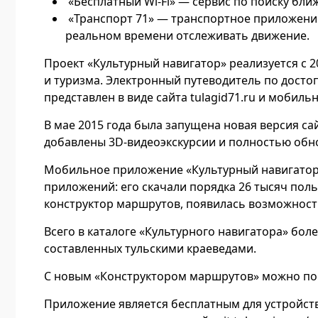
«Бесплатный Wi-Fi» — сервис по поиску бли
«Транспорт 71» — транспортное приложени
реальном времени отслеживать движение.
Проект «Культурный навигатор» реализуется с 
и туризма. Электронный путеводитель по дост
представлен в виде сайта tulagid71.ru и мобил
В мае 2015 года была запущена новая версия са
добавлены 3D-видеоэкскурсии и полностью обн
Мобильное приложение «Культурный навигатор»
приложений: его скачали порядка 26 тысяч пол
конструктор маршрутов, появилась возможность
Всего в каталоге «Культурного навигатора» бол
составленных тульскими краеведами.
С новым «Конструктором маршрутов» можно по
Приложение является бесплатным для устройств 