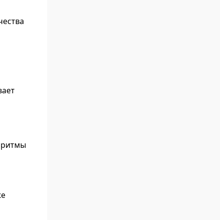
чества
вает
оритмы
же