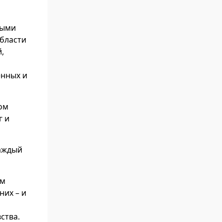
ными
бласти
,
енных и
ом
г и
Каждый
ом
них – и
ства.