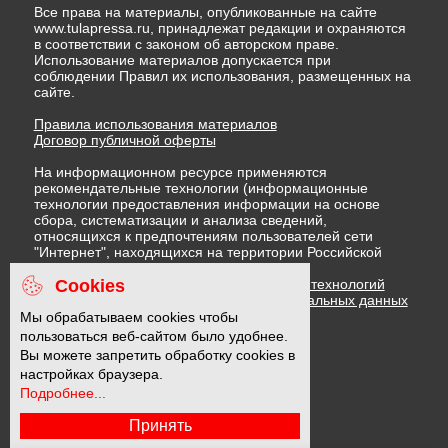
Все права на материалы, опубликованные на сайте
www.tulapressa.ru, принадлежат редакции и охраняются
в соответствии с законом об авторском праве.
Использование материалов допускается при
соблюдении Правил их использования, размещенных на
сайте.
Правила использования материалов
Договор публичной оферты
На информационном ресурсе применяются
рекомендательные технологии (информационные
технологии предоставления информации на основе
сбора, систематизации и анализа сведений,
относящихся к предпочтениям пользователей сети
"Интернет", находящихся на территории Российской
Федерации)
Cookies
Правила применения рекомендательных технологий
Политика в отношении обработки персональных данных
Политика обработки файлов cookie
Мы обрабатываем cookies чтобы
пользоваться веб-сайтом было удобнее.
Вы можете запретить обработку cookies в
16 +
настройках браузера.
Подробнее...
Принять