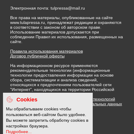
Электронная почта:
tulpressa@mail.ru
Все права на материалы, опубликованные на сайте
www.tulapressa.ru, принадлежат редакции и охраняются
в соответствии с законом об авторском праве.
Использование материалов допускается при
соблюдении Правил их использования, размещенных на
сайте.
Правила использования материалов
Договор публичной оферты
На информационном ресурсе применяются
рекомендательные технологии (информационные
технологии предоставления информации на основе
сбора, систематизации и анализа сведений,
относящихся к предпочтениям пользователей сети
"Интернет", находящихся на территории Российской
Федерации)
Cookies
Правила применения рекомендательных технологий
Политика в отношении обработки персональных данных
Политика обработки файлов cookie
Мы обрабатываем cookies чтобы
пользоваться веб-сайтом было удобнее.
Вы можете запретить обработку cookies в
16 +
настройках браузера.
Подробнее...