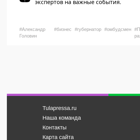
экспертов на важные события.
#Александр
#бизнес
#губернатор
#омбудсмен
#П
Головин
ра
Tulapressa.ru
Наша команда
Контакты
Карта сайта