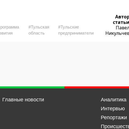
Авто
стать
рограмма
#Тульская
#Тульские
Паве
Никульче
звития
область
предприниматели
Главные новости
Аналитика
Интервью
Репортажи
Происшест