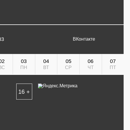
33
ВКонтакте
02
03
04
05
06
07
ВС
ПН
ВТ
СР
ЧТ
ПТ
16 +