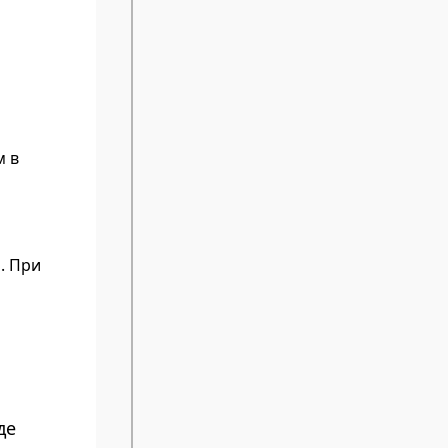
м в
. При
де