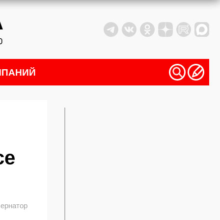
МПАНИЙ
се
бернатор