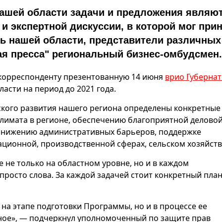
ашей области задачи и предложения являю
и экспертной дискуссии, в которой мог при
ь нашей области, представители различных
ая пресса" региональный бизнес-омбудсмен.
орреспонденту презентованную 14 июня
врио Губерна
сти на период до 2021 года.
кого развития нашего региона определены конкретные
лимата в регионе, обеспечению благоприятной делово
 снижению административных барьеров, поддержке
ационной, производственной сферах, сельском хозяйств
 не только на областном уровне, но и в каждом
просто слова. За каждой задачей стоит конкретный пла
на этапе подготовки Программы, но и в процессе ее
ное», — подчеркнул уполномоченный по защите прав