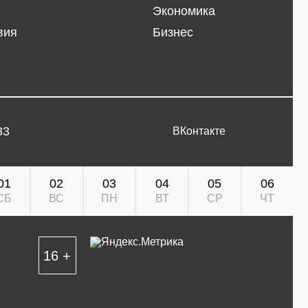
Экономика
вия
Бизнес
33
ВКонтакте
01
02
03
04
05
06
СБ
ВС
ПН
ВТ
СР
ЧТ
16 +