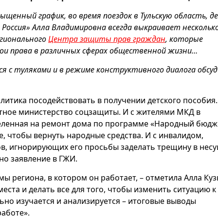
ыщенный график, во время поездок в Тульскую область, 
Россия» Алла Владимировна всегда выкраивает несколько
егионального
Центра защиты прав граждан
, которые
ои права в различных сферах общественной жизни…
я с туляками и в режиме конструктивного диалога обсу
итика посодействовать в получении детского пособия.
тное министерство соцзащиты. И с жителями МКД в
деленная на ремонт дома по программе «Народный бюдж
, чтобы вернуть народные средства. И с инвалидом,
, игнорирующих его просьбы заделать трещину в нес
но заявление в ГЖИ.
ы региона, в котором он работает, – отметила Алла Ку
ста и делать все для того, чтобы изменить ситуацию к
но изучается и анализируется – итоговые выводы
аботе».