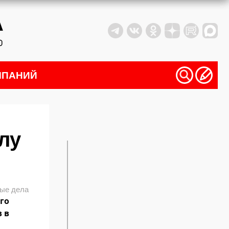
МПАНИЙ
лу
ые дела
го
 в