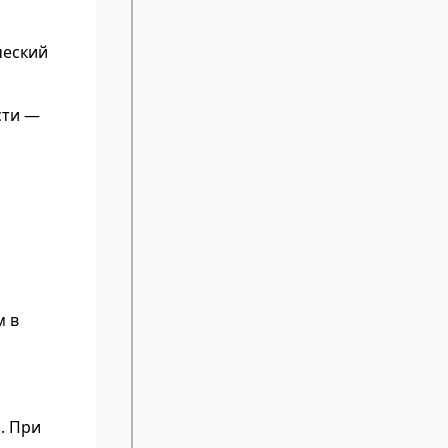
ческий
сти —
м в
. При