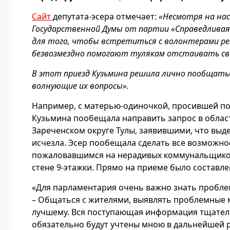
Сайт
депутата-эсера отмечает:
«Несмотря на нас
Государственной Думы от партии «Справедливая 
для того, чтобы встретиться с волонтерами р
безвозмездно помогают тулякам отстаивать св
В этот приезд Кузьмина решила лично пообщатьс
волнующие их вопросы».
Например, с матерью-одиночкой, просившей пол
Кузьмина пообещала направить запрос в облас
Зареченском округе Тулы, заявившими, что вы
исчезла. Эсер пообещала сделать все возможное
пожаловавшимся на нерадивых коммунальщиков
стене 9-этажки. Прямо на приеме было составле
«Для парламентария очень важно знать проблем
– Общаться с жителями, выявлять проблемные ме
лучшему. Вся поступающая информация тщатель
обязательно будут учтены мною в дальнейшей р