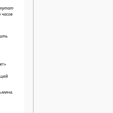
депутат
 часов
дить
ет»
ущей
зьмина.