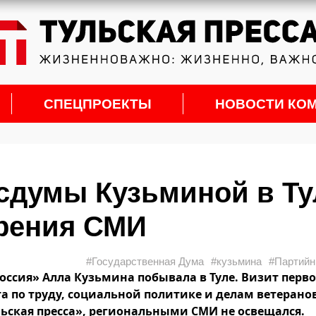
СПЕЦПРОЕКТЫ
НОВОСТИ КО
осдумы Кузьминой в Ту
зрения СМИ
#Государственная Дума
#кузьмина
#Партийн
оссия» Алла Кузьмина побывала в Туле. Визит перво
а по труду, социальной политике и делам ветеранов
ьская пресса», региональными СМИ не освещался.