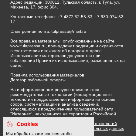
Адрес редакции: 300012, Тульская область, г. Тула, ул.
Михеева, 17, офис 304.
Контактные телефоны: +7 4872 52-55-33, +7 930-074-52-
17
Электронная почта:
tulpressa@mail.ru
Все права на материалы, опубликованные на сайте
www.tulapressa.ru, принадлежат редакции и охраняются
в соответствии с законом об авторском праве.
Использование материалов допускается при
соблюдении Правил их использования, размещенных на
сайте.
Правила использования материалов
Договор публичной оферты
На информационном ресурсе применяются
рекомендательные технологии (информационные
технологии предоставления информации на основе
сбора, систематизации и анализа сведений,
относящихся к предпочтениям пользователей сети
"Интернет", находящихся на территории Российской
Федерации)
Cookies
Правила применения рекомендательных технологий
Политика в отношении обработки персональных данных
Политика обработки файлов cookie
Мы обрабатываем cookies чтобы