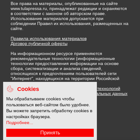
Все права на материалы, опубликованные на сайте
www.tulapressa.ru, принадлежат редакции и охраняются
в соответствии с законом об авторском праве.
Использование материалов допускается при
соблюдении Правил их использования, размещенных на
сайте.
Правила использования материалов
Договор публичной оферты
На информационном ресурсе применяются
рекомендательные технологии (информационные
технологии предоставления информации на основе
сбора, систематизации и анализа сведений,
относящихся к предпочтениям пользователей сети
"Интернет", находящихся на территории Российской
Федерации)
Cookies
Правила применения рекомендательных технологий
Политика в отношении обработки персональных данных
Политика обработки файлов cookie
Мы обрабатываем cookies чтобы
пользоваться веб-сайтом было удобнее.
Вы можете запретить обработку cookies в
16 +
настройках браузера.
Подробнее...
Принять