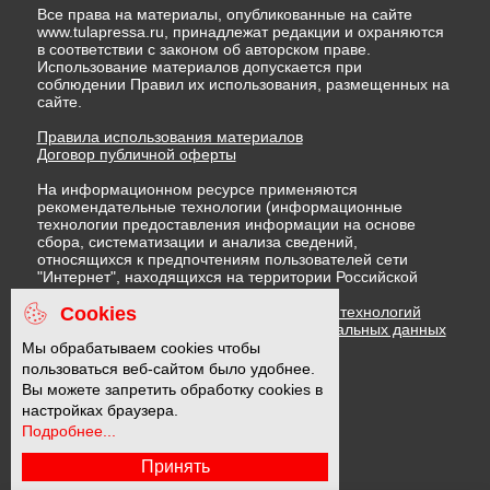
Все права на материалы, опубликованные на сайте
www.tulapressa.ru, принадлежат редакции и охраняются
в соответствии с законом об авторском праве.
Использование материалов допускается при
соблюдении Правил их использования, размещенных на
сайте.
Правила использования материалов
Договор публичной оферты
На информационном ресурсе применяются
рекомендательные технологии (информационные
технологии предоставления информации на основе
сбора, систематизации и анализа сведений,
относящихся к предпочтениям пользователей сети
"Интернет", находящихся на территории Российской
Федерации)
Cookies
Правила применения рекомендательных технологий
Политика в отношении обработки персональных данных
Политика обработки файлов cookie
Мы обрабатываем cookies чтобы
пользоваться веб-сайтом было удобнее.
Вы можете запретить обработку cookies в
16 +
настройках браузера.
Подробнее...
Принять