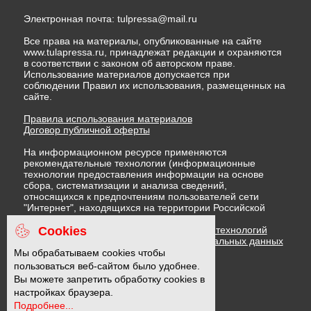
Электронная почта:
tulpressa@mail.ru
Все права на материалы, опубликованные на сайте
www.tulapressa.ru, принадлежат редакции и охраняются
в соответствии с законом об авторском праве.
Использование материалов допускается при
соблюдении Правил их использования, размещенных на
сайте.
Правила использования материалов
Договор публичной оферты
На информационном ресурсе применяются
рекомендательные технологии (информационные
технологии предоставления информации на основе
сбора, систематизации и анализа сведений,
относящихся к предпочтениям пользователей сети
"Интернет", находящихся на территории Российской
Федерации)
Cookies
Правила применения рекомендательных технологий
Политика в отношении обработки персональных данных
Политика обработки файлов cookie
Мы обрабатываем cookies чтобы
пользоваться веб-сайтом было удобнее.
Вы можете запретить обработку cookies в
16 +
настройках браузера.
Подробнее...