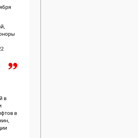
оября
й,
еоноры
е
22
й в
и
ифтов в
мин,
ции