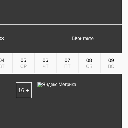
33
ВКонтакте
04
05
06
07
08
09
ВТ
СР
ЧТ
ПТ
СБ
ВС
16 +