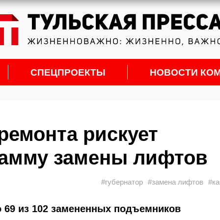
СПЕЦПРОЕКТЫ
НОВОСТИ КО
ремонта рискует
рамму замены лифтов
#губернатор
#замена лифтов
#ка
о 69 из 102 замененных подъемников