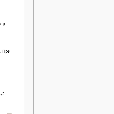
м в
. При
де