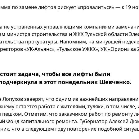
мма по замене лифтов рискует «провалиться» — к 19 н
-за не устраненных управляющими компаниями замечани
вам министра строительства и ЖКХ Тульской области Эл
ательства прокуратуры. Напомним, на минувшей недел
ректоров «УК-Альянс», «Тульское УЖКХ», УК «Орион» за 
тоит задача, чтобы все лифты были
подчеркнула в этот понедельник Шевченко.
 Лопухов заверят, что одним из важнейших направлени
ему остается работа с жителями, туляки, в том числе, 
пешком. Отметим, что заказчиком работ по ремонту л
ый Фонд капитального ремонта. Губернатор Алексей Дю
ник, что в следующем году повторение подобной ситуа