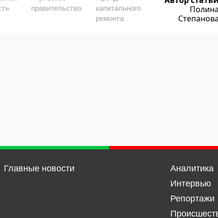
Автор стать
сть
правительство
капитального
Полин
Степанов
ремонта
Главные новости
Аналитика
Интервью
Репортажи
Происшест