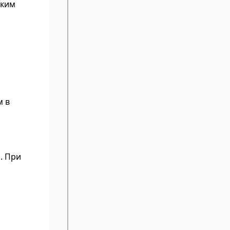
ским
м в
. При