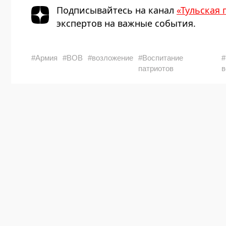
Подписывайтесь на канал
«Тульская 
экспертов на важные события.
#Армия
#ВОВ
#возложение
#Воспитание
#
патриотов
в