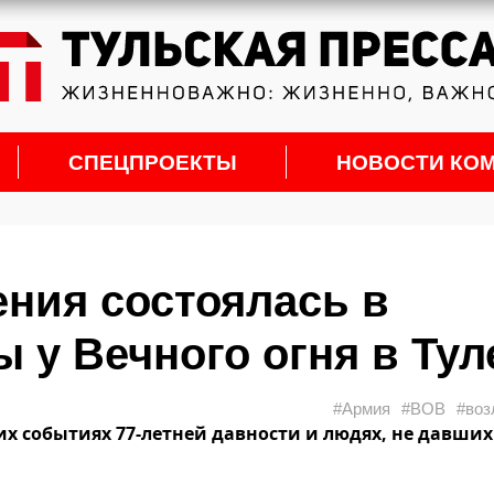
СПЕЦПРОЕКТЫ
НОВОСТИ КО
ния состоялась в
 у Вечного огня в Тул
#Армия
#ВОВ
#воз
их событиях 77-летней давности и людях, не давших