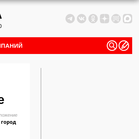
МПАНИЙ
е
ложение
 город