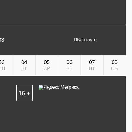
33
ВКонтакте
03
04
05
06
07
08
ПН
ВТ
СР
ЧТ
ПТ
СБ
16 +