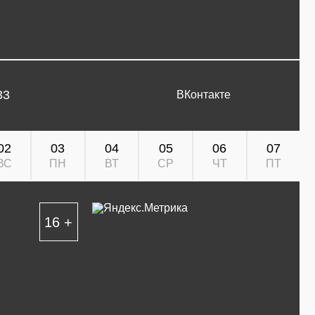
33
ВКонтакте
02
03
04
05
06
07
ВС
ПН
ВТ
СР
ЧТ
ПТ
16 +