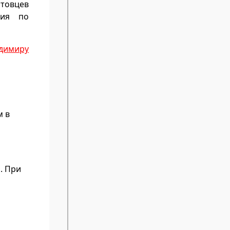
товцев
ния по
адимиру
м в
. При