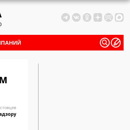
МПАНИЙ
ом
стовцев
адзору