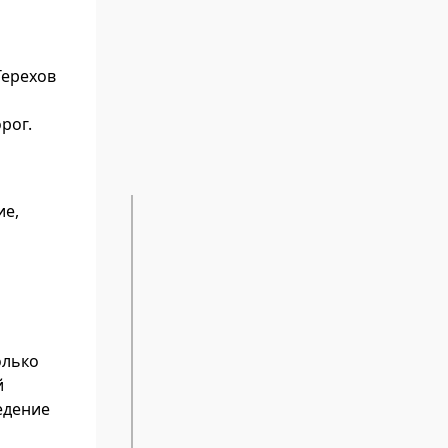
Терехов
рог.
ие,
й
олько
й
едение