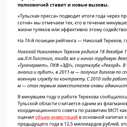
полномочий ставит и новые вызовы.
«Тульская пресса» подводит итоги года через п
сотня» мы отмечаем тех, кто в течение минувш
жизни туляков или эффективно этому содейство
На 74-й позиции рейтинга — Николай Терехов, 
Николай Николаевич Терехов родился 18 декабря 19
им.Л.Н.Толстого, тогда же и начал трудовую де
«Тулачермет», ПКФ «ЭДУ», спортклубе «Рекорд». В
анализ и аудит», в 2011-м — получил диплом по 
военную службу по контракту. С 2010 года рабо
м — стал первым заместителем главы администра
В минувшем году о работе Терехова сообщалось
Тульской области считается одним из флагман
координационного совета по развитию МСП ка
оценил
объем инвестиций
в основной капитал з
предыдущего года в 12,5 миллиардов рублей, эт