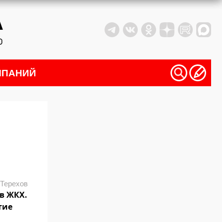
МПАНИЙ
 Терехов
в ЖКХ.
тие