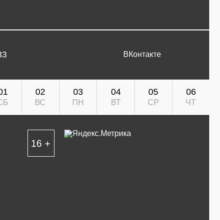
33
ВКонтакте
01
02
03
04
05
06
СБ
ВС
ПН
ВТ
СР
ЧТ
16 +