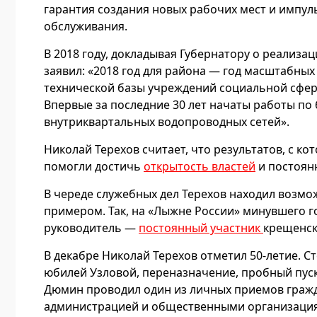
гарантия создания новых рабочих мест и импул
обслуживания.
В 2018 году, докладывая Губернатору о реализа
заявил: «2018 год для района — год масштабны
технической базы учреждений социальной сфер
Впервые за последние 30 лет начаты работы по
внутриквартальных водопроводных сетей».
Николай Терехов считает, что результатов, с ко
помогли достичь
открытость властей
и постоян
В череде служебных дел Терехов находил возмож
примером. Так, на «Лыжне России» минувшего 
руководитель —
постоянный участник
крещенск
В декабре Николай Терехов отметил 50-летие. С
юбилей Узловой, переназначение, пробный пуск 
Дюмин проводил один из личных приемов гражда
администрацией и общественными организация