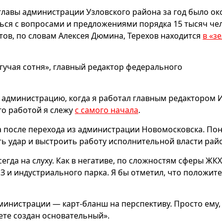
главы администрации Узловского района за год было ок
ься с вопросами и предложениями порядка 15 тысяч чел
ов, по словам Алексея Дюмина, Терехов находится
в «з
гучая сотня», главный редактор федерального
 администрацию, когда я работал главным редактором 
его работой я слежу
с самого начала
.
а после перехода из администрации Новомосковска. По
ть удар и выстроить работу исполнительной власти рай
егда на слуху. Как в негативе, по сложностям сферы ЖКХ,
З и индустриального парка. Я бы отметил, что положит
министрации — карт-бланш на перспективу. Просто ему,
тете создан основательный».