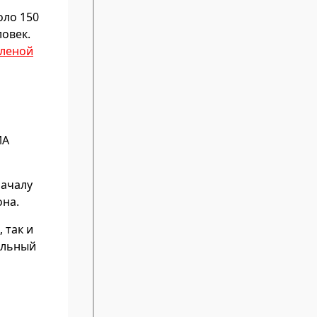
оло 150
овек.
еленой
ИА
началу
она.
 так и
ельный