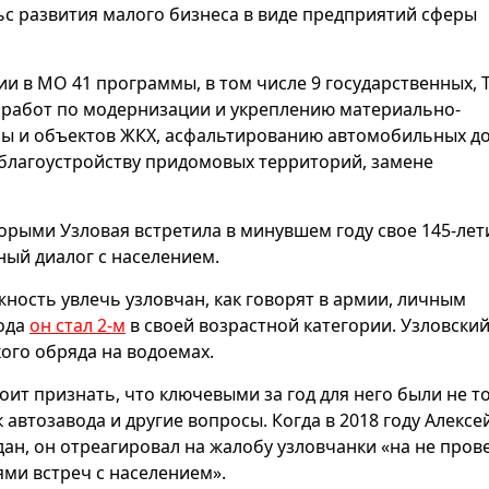
ьс развития малого бизнеса в виде предприятий сферы
ции в МО 41 программы, в том числе 9 государственных, 
х работ по модернизации и укреплению материально-
ы и объектов ЖКХ, асфальтированию автомобильных до
 благоустройству придомовых территорий, замене
торыми Узловая встретила в минувшем году свое 145-лет
ный диалог с населением.
ность увлечь узловчан, как говорят в армии, личным
года
он стал 2-м
в своей возрастной категории. Узловски
ого обряда на водоемах.
тоит признать, что ключевыми за год для него были не т
автозавода и другие вопросы. Когда в 2018 году Алексе
н, он отреагировал на жалобу узловчанки «на не пров
ми встреч с населением».