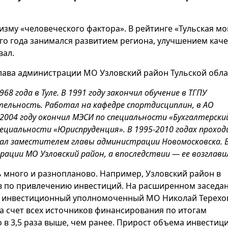
ризму «человеческого фактора». В рейтинге «Тульская мо
его года занимался развитием региона, улучшением каче
вал.
глава администрации МО Узловский район Тульской обла
68 года в Туле. В 1991 году закончил обучение в ТГПУ
ятельность. Работал на кафедре спортдисциплин, в АО
 2004 году окончил МЭСИ по специальности «Бухгалтерски
специальности «Юриспруденция». В 1995-2010 годах проход
тал заместителем главы администрации Новомосковска. В
ции МО Узловский район, а впоследствии — ее возглави
 много и разнопланово. Например, Узловский район в
ов по привлечению инвестиций. На расширенном заседа
к инвестиционный уполномоченный МО Николай Терехо
а счет всех источников финансирования по итогам
о в 3,5 раза выше, чем ранее. Прирост объема инвестиц