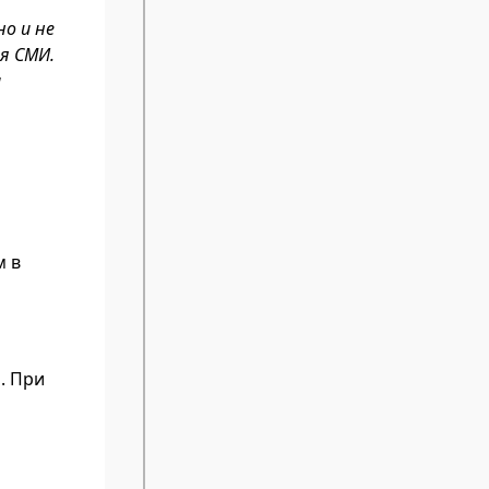
о и не
я СМИ.
и
м в
. При