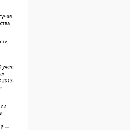
гучая
ства
сти.
й учет,
ил
 2013-
л.
нии
в
ий —