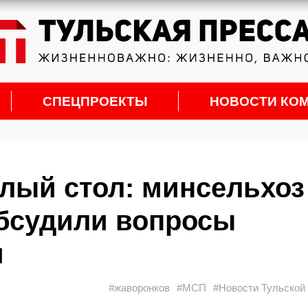
СПЕЦПРОЕКТЫ
НОВОСТИ КО
глый стол: минсельхоз
бсудили вопросы
и
#жаворонков
#МСП
#Новости Тульской