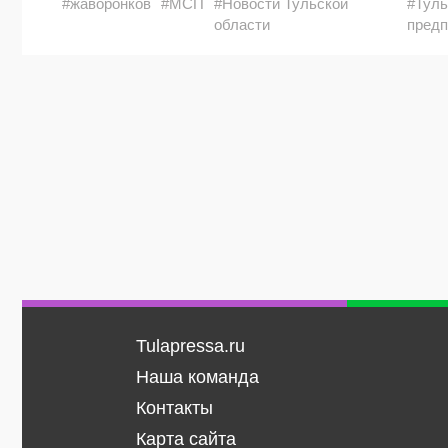
#жаворонков
#МСП
#Новости Тульской
#Туль
области
предп
Tulapressa.ru
Наша команда
Контакты
Карта сайта