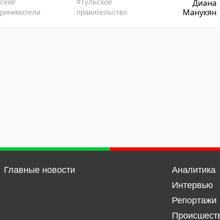
ские
#Тульское
Диана
Манукян
риниматели
правительство
Главные новости
Аналитика
Интервью
Репортажи
Происшест