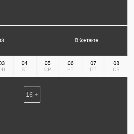
33
ВКонтакте
03
04
05
06
07
08
ПН
ВТ
СР
ЧТ
ПТ
СБ
16 +