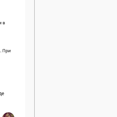
м в
. При
де