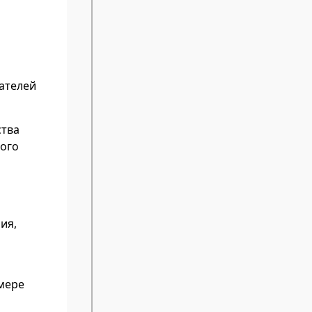
ателей
ства
ного
ия,
змере