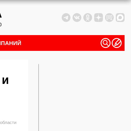
МПАНИЙ
 и
 области