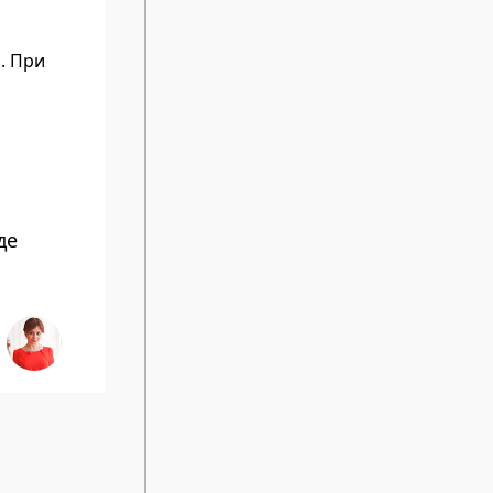
. При
де