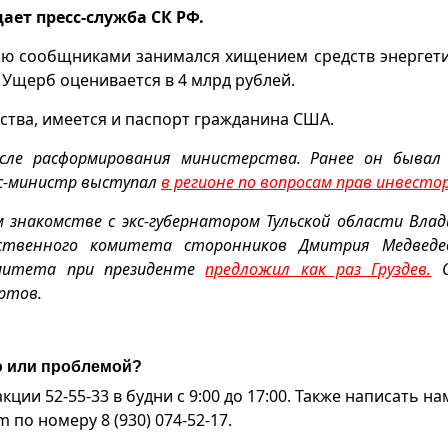
ает пресс-служба СК РФ.
тью сообщниками занимался хищением средств энергет
Ущерб оценивается в 4 млрд рублей.
ства, имеется и паспорт гражданина США.
ле расформирования министерства. Ранее он бывал 
экс-министр выступал
в регионе по вопросам прав инвесто
м знакомстве с экс-губернатором Тульской области Вла
ственного комитета сторонников Дмитрия Медведев
омитета при президенте
предложил как раз Груздев.
О
ертов.
ю или проблемой?
ии 52-55-33 в будни с 9:00 до 17:00. Также написать на
по номеру 8 (930) 074-52-17.