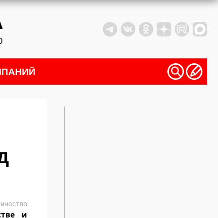
МПАНИЙ
д
ичество
стве и