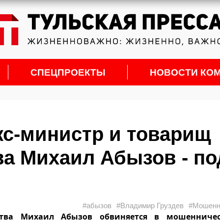
СПЕЦПРОЕКТЫ
НОВОСТИ КО
Экс-министр и товарищ
а Михаил Абызов - по
#абызов
#Владимир Груздев
#Мошенн
тва Михаил Абызов обвиняется в мошенниче