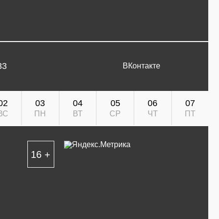
33
ВКонтакте
02
03
04
05
06
07
ВС
ПН
ВТ
СР
ЧТ
ПТ
16 +