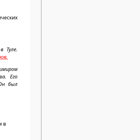
ических
в Туле.
ров.
димиром
а. Его
н был
м в