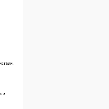
йствий.
а и