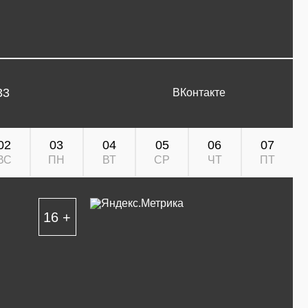
33
ВКонтакте
02
03
04
05
06
07
ВС
ПН
ВТ
СР
ЧТ
ПТ
16 +