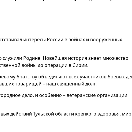
 отстаивал интересы России в войнах и вооруженных
ю служили Родине. Новейшая история знает множество
ственной войны до операции в Сирии.
евому братству объединяют всех участников боевых де
павших товарищей – наш священный долг.
агородное дело, и особенно – ветеранские организации
вых действий Тульской области крепкого здоровья, мир