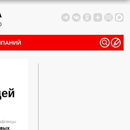
МПАНИЙ
щей
афганцы
евых