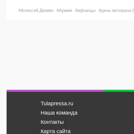
#Алексей Дюмин
#Армия
#афганцы
#день ветерана 
Tulapressa.ru
Наша команда
Контакты
Карта сайта