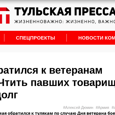
СПЕЦПРОЕКТЫ
НОВОСТИ КО
атился к ветеранам
 Чтить павших товари
долг
#Алексей Дюмин
#Армия
#
мая обратился к тулякам по случаю Дня ветерана бо