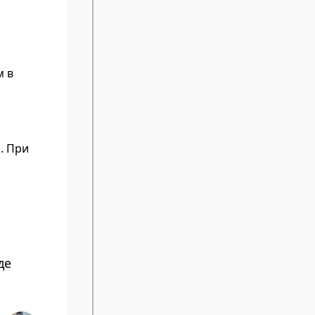
м в
. При
де