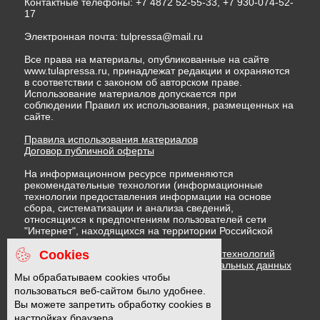
Контактные телефоны: +7 4872 52-55-33, +7 930-074-52-
17
Электронная почта:
tulpressa@mail.ru
Все права на материалы, опубликованные на сайте
www.tulapressa.ru, принадлежат редакции и охраняются
в соответствии с законом об авторском праве.
Использование материалов допускается при
соблюдении Правил их использования, размещенных на
сайте.
Правила использования материалов
Договор публичной оферты
На информационном ресурсе применяются
рекомендательные технологии (информационные
технологии предоставления информации на основе
сбора, систематизации и анализа сведений,
относящихся к предпочтениям пользователей сети
"Интернет", находящихся на территории Российской
Федерации)
Cookies
Правила применения рекомендательных технологий
Политика в отношении обработки персональных данных
Политика обработки файлов cookie
Мы обрабатываем cookies чтобы
пользоваться веб-сайтом было удобнее.
Вы можете запретить обработку cookies в
16 +
настройках браузера.