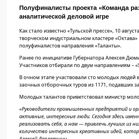
Полуфиналисты проекта «Команда раз
аналитической деловой игре
Как стало известно «Тульской прессе», 10 авгу
творческом индустриальном кластере «Октава»
полуфиналистов направления «Таланты».
Ранее по инициативе Губернатора Алексея Дюми
Участников отбирали по двум направлениям – «
В очном этапе участвовали сто молодых людей в
заочных отборочных туров из 1171, подавших за
Молодых талантов приветствовал министр моло
«Руководители промышленных предприятий и орг
активные, интересные люди. Сегодня здесь име
реализовать себя, а нам — привлечь лучших из ни
количество интересных креативных идей, кото
Алексей Давлетшин.