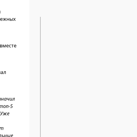
и
дежных
 вместе
иал
значил
топ-5
 Уже
кт
ельные