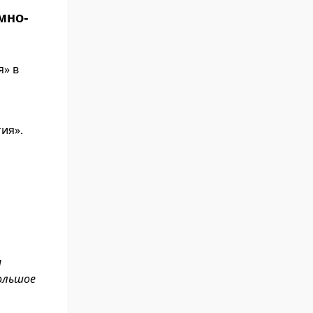
мно-
я» в
ия».
м
большое