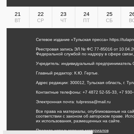
21
22
23
24
25
2
ВТ
СР
ЧТ
ПТ
СБ
В
Сетевое издание «Тульская пресса»
https://tulap
Реестровая запись ЭЛ № ФС 77-85016 от 10.04.20
Федеральной службой по надзору в сфере связи
Учредитель: индивидуальный предприниматель 
Главный редактор: К.Ю. Гертье.
Адрес редакции: 300012, Тульская область, г. Тул
Контактные телефоны: +7 4872 52-55-33, +7 930
Электронная почта:
tulpressa@mail.ru
Все права на материалы, опубликованные на сай
соответствии с законом об авторском праве. Ис
их использования, размещенных на сайте.
Правила использования материалов