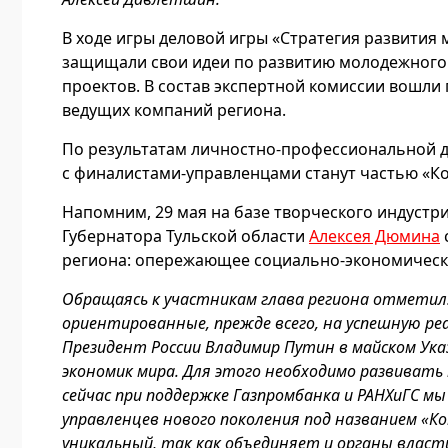
В ходе игры деловой игры «Стратегия развития
защищали свои идеи по развитию молодежного
проектов. В состав экспертной комиссии вошли
ведущих компаний региона.
По результатам личностно-профессиональной д
с финалистами-управленцами станут частью «Ко
Напомним, 29 мая на базе творческого индустр
Губернатора Тульской области
Алексея Дюмина
региона: опережающее социально-экономическ
Обращаясь к участникам глава региона отметил
ориентированные, прежде всего, на успешную ре
Президент России Владимир Путин в майском Ука
экономик мира. Для этого необходимо развивать
сейчас при поддержке Газпромбанка и РАНХиГС мы
управленцев нового поколения под названием «К
уникальный, так как объединяет и органы власт