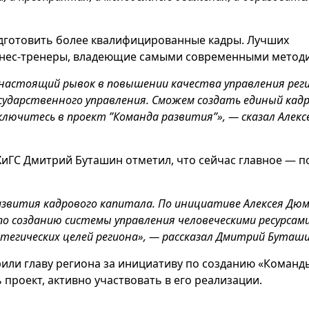
одготовить более квалифицированные кадры. Лучших
изнес-тренеры, владеющие самыми современными метод
настоящий рывок в повышении качества управления рег
сударственного управления. Сможем создать единый кад
лючитесь в проект ”Команда развития”», — сказал Алекс
иГС Дмитрий Буташин отметил, что сейчас главное — п
развития кадрового капитала. По инициативе Алексея Дюм
по созданию системы управления человеческими ресурсами
тегических целей региона», — рассказал Дмитрий Буташи
рили главу региона за инициативу по созданию «Команд
проект, активно участвовать в его реализации.