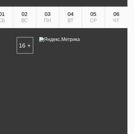
01
02
03
04
05
06
СБ
ВС
ПН
ВТ
СР
ЧТ
16 +