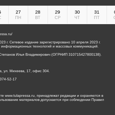
6
27
28
29
30
31
С
ПН
ВТ
СР
ЧТ
ПТ
ressa.ru/
23 г. Сетевое издание зарегистрировано 10 апреля 2023 г.
, информационных технологий и массовых коммуникаций.
Степанов Илья Владимирович (ОГРНИП 310715427800138).
а, ул. Михеева, 17, офис 304.
-074-52-17
те www.tulapressa.ru, принадлежат редакции и охраняются в
пользование материалов допускается при соблюдении Правил