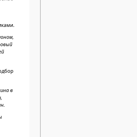
иками.
ионом,
ровый
ей
одбор
ина в
,
н.
ы