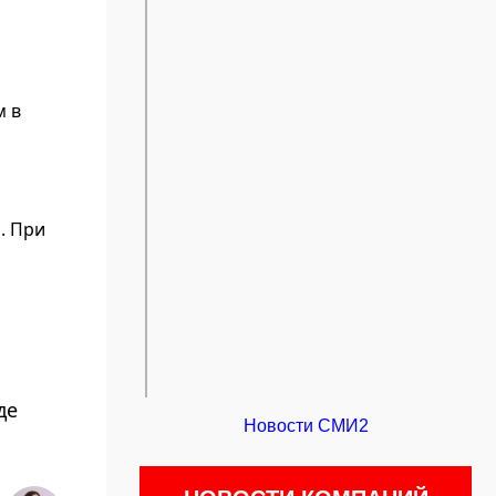
м в
. При
де
Новости СМИ2