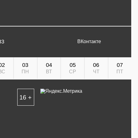
33
ВКонтакте
02
03
04
05
06
07
ВС
ПН
ВТ
СР
ЧТ
ПТ
16 +