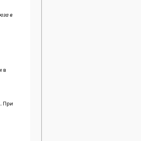
юза в
м в
. При