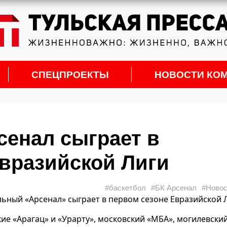
СПЕЦПРОЕКТЫ
НОВОСТИ КО
енал сыграет в
вразийской Лиги
#баскетбол
#БК Арсенал
#Новос
ольный «Арсенал» сыграет в первом сезоне Евразийской 
ие «Арагац» и «Урарту», московский «МБА», могилевски