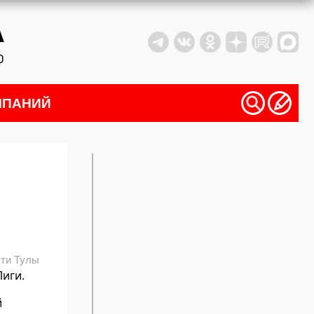
МПАНИЙ
ти Тулы
Лиги.
й