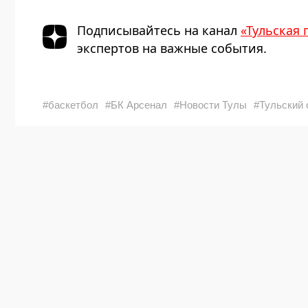
Подписывайтесь на канал
«Тульская 
экспертов на важные события.
#баскетбол
#БК Арсенал
#Новости Тулы
#Тульский 