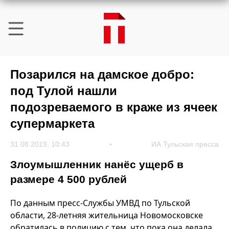
Позарился на дамское добро:
под Тулой нашли
подозреваемого в краже из ячеек
супермаркета
31.08.2019, 10:43
ИА Тульская пресса
Злоумышленник нанёс ущерб в
размере 4 500 рублей
По данным пресс-Службы УМВД по Тульской
области, 28-летняя жительница Новомосковске
обратилась в полицию с тем, что пока она делала