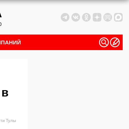
МПАНИЙ
 в
ти Тулы