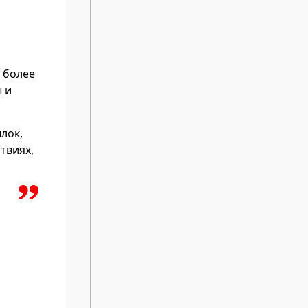
 более
 и
лок,
твиях,