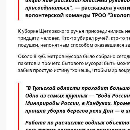
акции нам рассказал классный руково
присоединиться”,
— рассказала учени
волонтерской команды ТРОО “Эколог
К уборке Щегловского ручья присоединились не
тридцати человек. Кто-то убирал ручей, кто-то
подушки, непонятным способом оказавшиеся зд
Около 8 куб. метров мусора было собрано сего
пакетов и прочего бытового мусора: быть может
забыв простую истину “хочешь, чтобы мир вокру
“В Тульской области проходит большо
Одно из самых крупных — “Вода Росси
Минприроды России, в Кондуках. Кроме
прошла уборка берегов реки Дон — в и
Работа по расчистке водных объекто