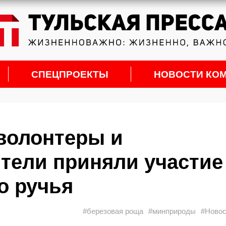
СПЕЦПРОЕКТЫ
НОВОСТИ КО
 волонтеры и
тели приняли участие
о ручья
#березовая роща
#минприроды
#Новос