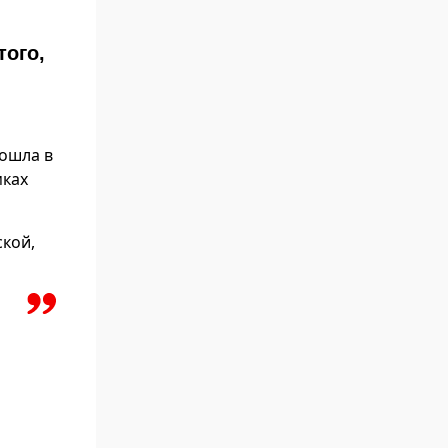
того,
вошла в
мках
ской,