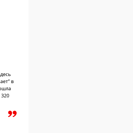
Здесь
ает” в
рошла
 320