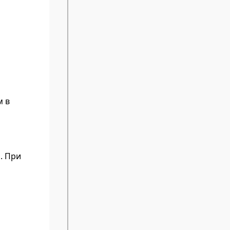
м в
. При