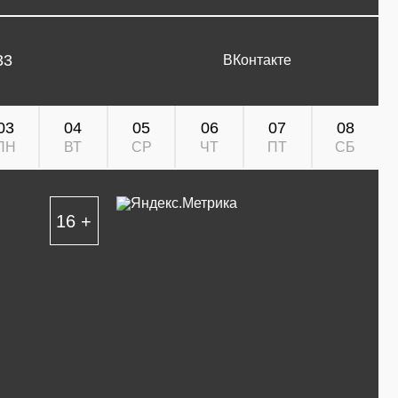
33
ВКонтакте
03
04
05
06
07
08
ПН
ВТ
СР
ЧТ
ПТ
СБ
16 +