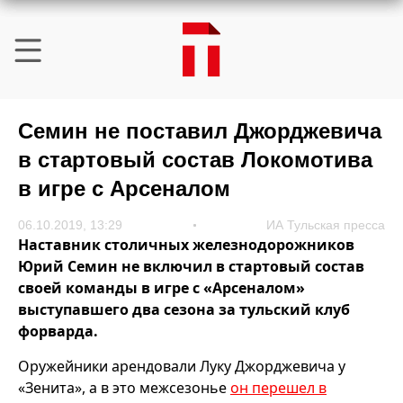
Семин не поставил Джорджевича
в стартовый состав Локомотива
в игре с Арсеналом
06.10.2019, 13:29
ИА Тульская пресса
Наставник столичных железнодорожников
Юрий Семин не включил в стартовый состав
своей команды в игре с «Арсеналом»
выступавшего два сезона за тульский клуб
форварда.
Оружейники арендовали Луку Джорджевича у
«Зенита», а в это межсезонье
он перешел в