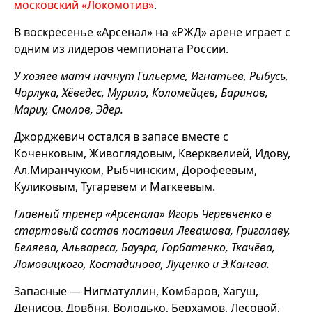
московский «Локомотив»
.
В воскресенье «Арсенал» на «РЖД» арене играет с
одним из лидеров чемпионата России.
У хозяев матч начнут Гильерме, Игнатьев, Рыбусь,
Чорлука, Хёведес, Мурило, Коломейцев, Баринов,
Мариу, Смолов, Эдер.
Джорджевич остался в запасе вместе с
Коченковым, Живоглядовым, Кверквелией, Идову,
Ал.Миранчуком, Рыбчинским, Дорофеевым,
Куликовым, Тугаревем и Магкеевым.
Главный тренер «Арсенала» Игорь Черевченко в
стартовый состав поставил Левашова, Григалаву,
Беляева, Альвареса, Бауэра, Горбатенко, Ткачёва,
Ломовицкого, Костадинова, Луценко и Э.Кангва.
Запасные — Нигматуллин, Комбаров, Хагуш,
Денисов, Довбня, Володько, Берхамов, Лесовой,