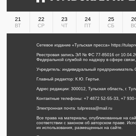
21
22
23
24
25
2
ВТ
СР
ЧТ
ПТ
СБ
В
Сетевое издание «Тульская пресса»
https://tulap
Реестровая запись ЭЛ № ФС 77-85016 от 10.04.20
Федеральной службой по надзору в сфере связи
Учредитель: индивидуальный предприниматель 
Главный редактор: К.Ю. Гертье.
Адрес редакции: 300012, Тульская область, г. Тул
Контактные телефоны: +7 4872 52-55-33, +7 930
Электронная почта:
tulpressa@mail.ru
Все права на материалы, опубликованные на сай
соответствии с законом об авторском праве. Ис
их использования, размещенных на сайте.