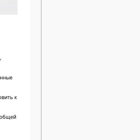
,
енные
овить к
 общей