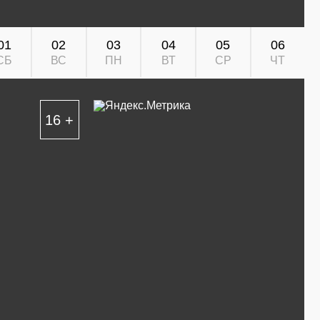
01
02
03
04
05
06
СБ
ВС
ПН
ВТ
СР
ЧТ
16 +