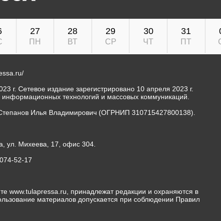
6
27
28
29
30
31
С
ПН
ВТ
СР
ЧТ
ПТ
ressa.ru/
23 г. Сетевое издание зарегистрировано 10 апреля 2023 г.
, информационных технологий и массовых коммуникаций.
Степанов Илья Владимирович (ОГРНИП 310715427800138).
а, ул. Михеева, 17, офис 304.
-074-52-17
те www.tulapressa.ru, принадлежат редакции и охраняются в
пользование материалов допускается при соблюдении Правил