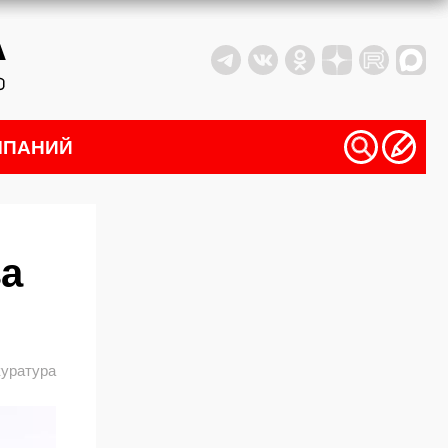
МПАНИЙ
за
уратура