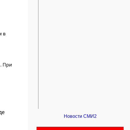
м в
. При
де
Новости СМИ2