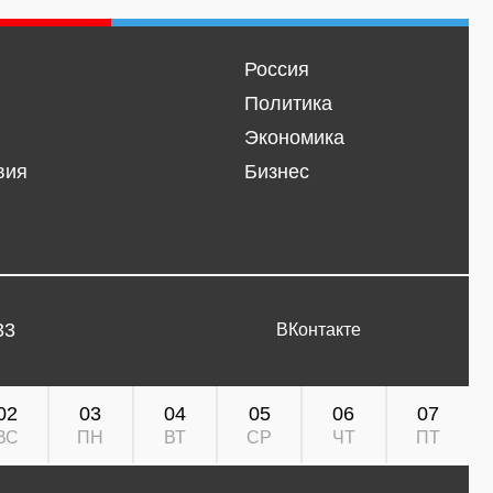
Россия
Политика
Экономика
вия
Бизнес
33
ВКонтакте
02
03
04
05
06
07
ВС
ПН
ВТ
СР
ЧТ
ПТ