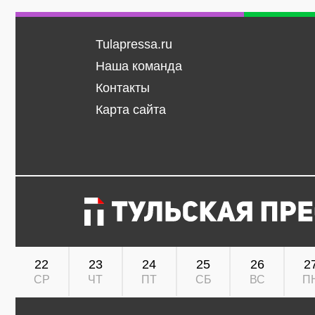
Tulapressa.ru
Наша команда
Контакты
Карта сайта
22
23
24
25
26
2
СР
ЧТ
ПТ
СБ
ВС
П