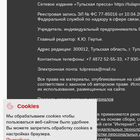
Сетевое издание «Тульская пресса»
https://tulap
Реестровая запись ЭЛ № ФС 77-85016 от 10.04.20
Федеральной службой по надзору в сфере связи
Учредитель: индивидуальный предприниматель 
Главный редактор: К.Ю. Гертье.
Адрес редакции: 300012, Тульская область, г. Тул
Контактные телефоны: +7 4872 52-55-33, +7 930
Электронная почта:
tulpressa@mail.ru
Все права на материалы, опубликованные на сай
соответствии с законом об авторском праве. Ис
их использования, размещенных на сайте.
Правила использования материалов
Договор публичной оферты
Cookies
На информационном ресурсе применяются реко
Мы обрабатываем cookies чтобы
предоставления информации на основе сбора, с
пользоваться веб-сайтом было удобнее.
предпочтениям пользователей сети "Интернет",
Вы можете запретить обработку cookies в
Правила применения рекомендательных техноло
настройках браузера.
Политика в отношении обработки персональных
Политика обработки файлов cookie
Подробнее...