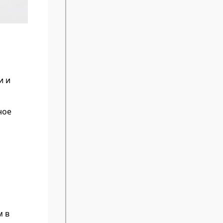
и и
ное
м в