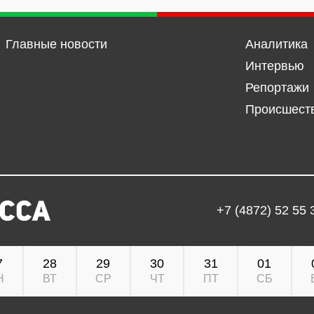
Главные новости
Аналитика
Интервью
Репортажи
Происшест
+7 (4872) 52 55 
7
28
29
30
31
01
Н
ВТ
СР
ЧТ
ПТ
СБ