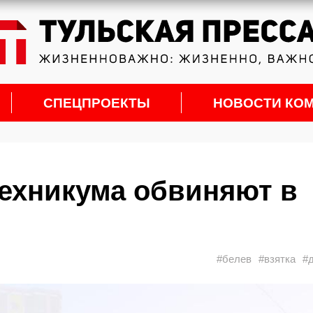
СПЕЦПРОЕКТЫ
НОВОСТИ КО
техникума обвиняют в
#белев
#взятка
#