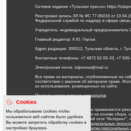
Сетевое издание «Тульская пресса»
https://tulap
Реестровая запись ЭЛ № ФС 77-85016 от 10.04.20
Федеральной службой по надзору в сфере связи
Учредитель: индивидуальный предприниматель 
Главный редактор: К.Ю. Гертье.
Адрес редакции: 300012, Тульская область, г. Тул
Контактные телефоны: +7 4872 52-55-33, +7 930
Электронная почта:
tulpressa@mail.ru
Все права на материалы, опубликованные на сай
соответствии с законом об авторском праве. Ис
их использования, размещенных на сайте.
Правила использования материалов
Договор публичной оферты
Cookies
На информационном ресурсе применяются реко
Мы обрабатываем cookies чтобы
предоставления информации на основе сбора, с
пользоваться веб-сайтом было удобнее.
предпочтениям пользователей сети "Интернет",
Вы можете запретить обработку cookies в
Правила применения рекомендательных техноло
настройках браузера.
Политика в отношении обработки персональных