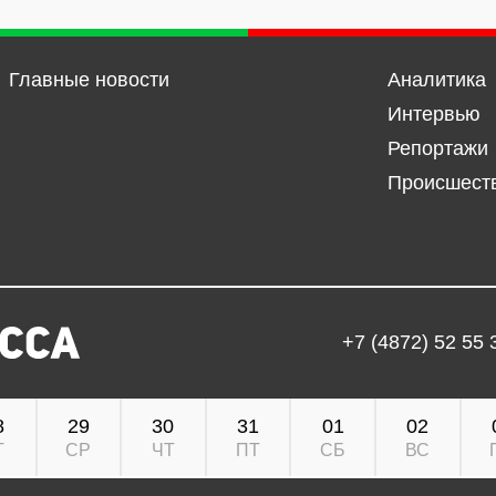
Главные новости
Аналитика
Интервью
Репортажи
Происшест
+7 (4872) 52 55 
8
29
30
31
01
02
Т
СР
ЧТ
ПТ
СБ
ВС