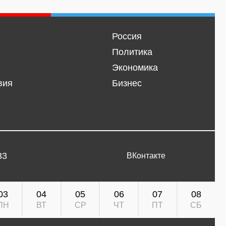
Россия
Политика
Экономика
вия
Бизнес
33
ВКонтакте
03
04
05
06
07
08
ПН
ВТ
СР
ЧТ
ПТ
СБ