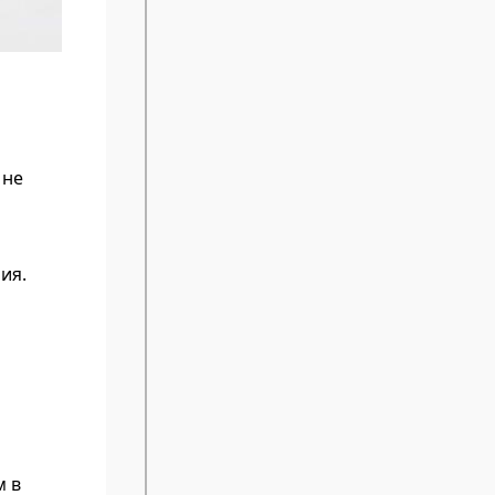
 не
ия.
м в