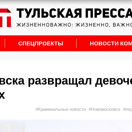
СПЕЦПРОЕКТЫ
НОВОСТИ КО
вска развращал девоч
х
#Криминальные новости
#Новомосковск
#пе