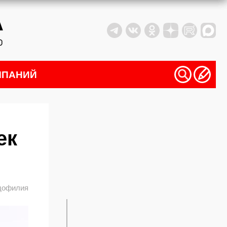
МПАНИЙ
ек
дофилия