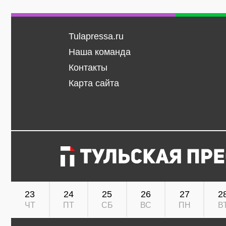
Tulapressa.ru
Наша команда
Контакты
Карта сайта
23
24
25
26
27
2
ЧТ
ПТ
СБ
ВС
ПН
В