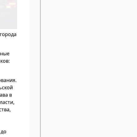
 города
ьные
ков:
ования.
ьской
ава в
ласти,
ства,
 до