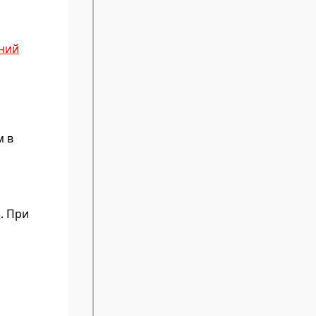
ний
м в
. При