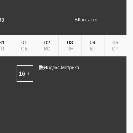
33
ВКонтакте
31
01
02
03
04
05
ПТ
СБ
ВС
ПН
ВТ
СР
16 +