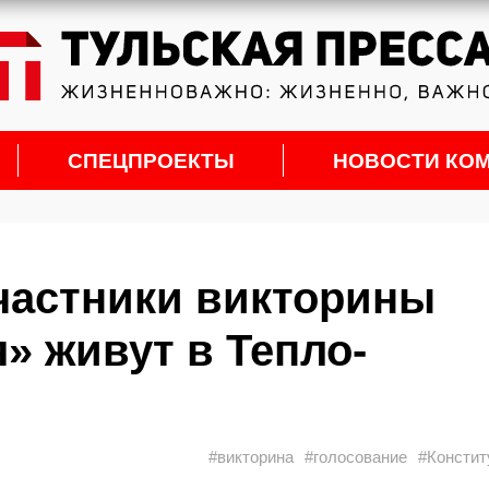
СПЕЦПРОЕКТЫ
НОВОСТИ КО
частники викторины
» живут в Тепло-
#викторина
#голосование
#Констит