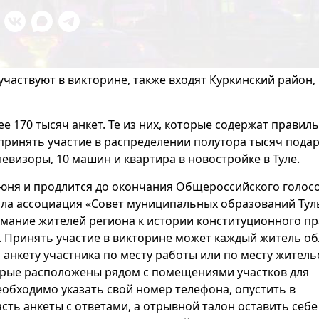
участвуют в викторине, также входят Куркинский район,
ее 170 тысяч анкет. Те из них, которые содержат правил
принять участие в распределении полутора тысяч подар
евизоры, 10 машин и квартира в новостройке в Туле.
июня и продлится до окончания Общероссийского голос
ала ассоциация «Совет муниципальных образований Тул
имание жителей региона к истории конституционного пр
 Принять участие в викторине может каждый житель об
л анкету участника по месту работы или по месту житель
торые расположены рядом с помещениями участков для
еобходимо указать свой номер телефона, опустить в
ть анкеты с ответами, а отрывной талон оставить себе