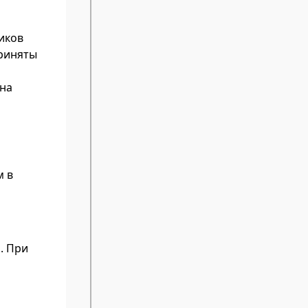
иков
приняты
 на
м в
. При