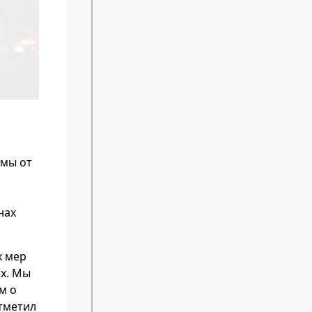
умы от
нах
х мер
х. Мы
м о
отметил