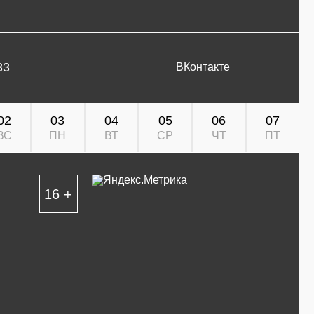
33
ВКонтакте
02
03
04
05
06
07
ВС
ПН
ВТ
СР
ЧТ
ПТ
16 +