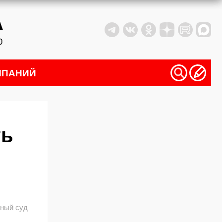
МПАНИЙ
ть
нный суд