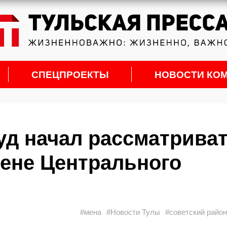
СПЕЦПРОЕКТЫ
НОВОСТИ КО
суд начал рассматрива
мене Центрального
#мена
#Новости Тулы
#советский райо