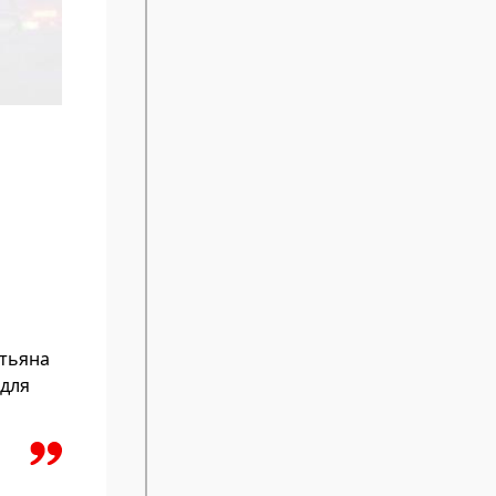
атьяна
 для