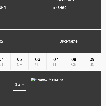
Экономика
вия
Бизнес
33
ВКонтакте
04
05
06
07
08
09
ВТ
СР
ЧТ
ПТ
СБ
ВС
16 +