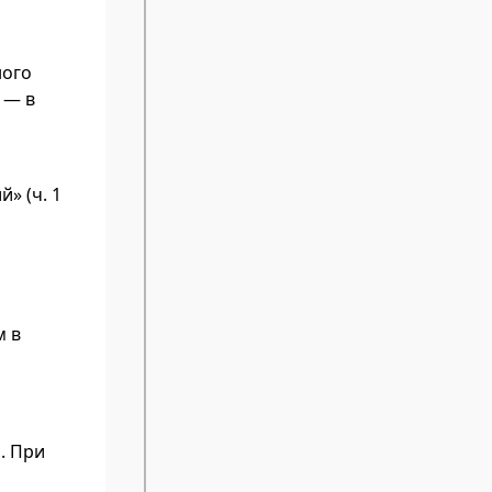
ного
 — в
» (ч. 1
м в
. При