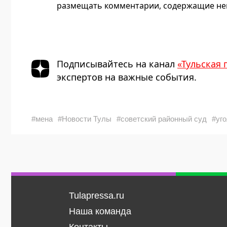
размещать комментарии, содержащие нец
Подписывайтесь на канал
«Тульская 
экспертов на важные события.
#мена
#Новости Тулы
#советский районный суд
#уг
Tulapressa.ru
Наша команда