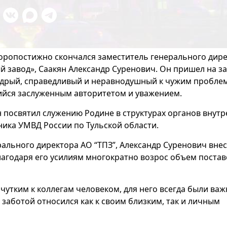
 скоропостижно скончался заместитель генерального дир
завод», Саакян Александр Суренович. Он пришел на за
 мудрый, справедливый и неравнодушный к чужим пробле
ийся заслуженным авторитетом и уважением.
н посвятил служению Родине в структурах органов внут
ьника УМВД России по Тульской области.
рального директора АО “ТПЗ”, Александр Суренович внес
лагодаря его усилиям многократно возрос объем постав
утким к коллегам человеком, для него всегда были ва
заботой относился как к своим близким, так и личным