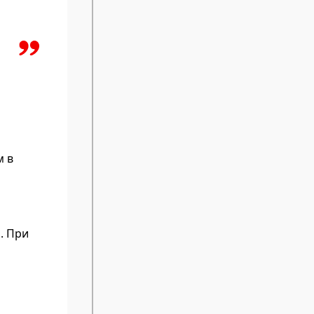
м в
. При