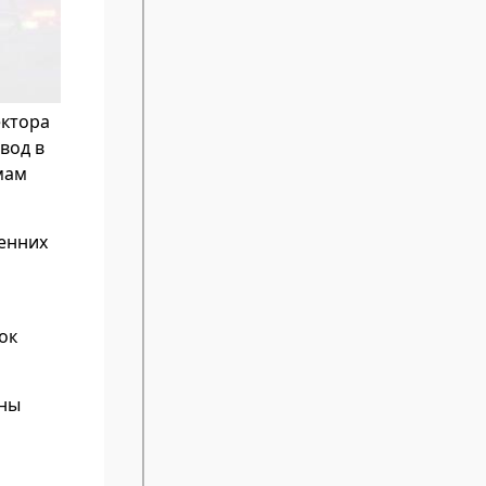
ектора
вод в
мам
ренних
ок
жны