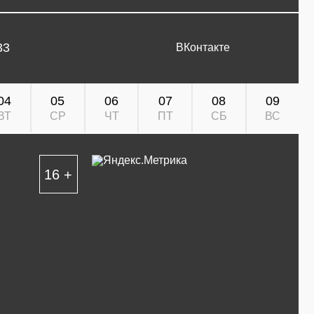
33
ВКонтакте
04
05
06
07
08
09
ВТ
СР
ЧТ
ПТ
СБ
ВС
16 +