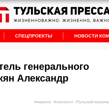
СПЕЦПРОЕКТЫ
НОВОСТИ КО
тель генерального
кян Александр
#некролог
#скончался
#Тульский патронн