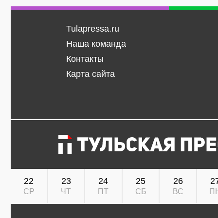
Tulapressa.ru
Наша команда
Контакты
Карта сайта
22
23
24
25
26
2
СР
ЧТ
ПТ
СБ
ВС
П