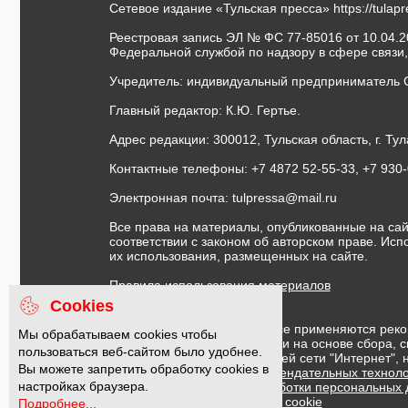
Сетевое издание «Тульская пресса»
https://tulap
Реестровая запись ЭЛ № ФС 77-85016 от 10.04.20
Федеральной службой по надзору в сфере связи
Учредитель: индивидуальный предприниматель 
Главный редактор: К.Ю. Гертье.
Адрес редакции: 300012, Тульская область, г. Тул
Контактные телефоны: +7 4872 52-55-33, +7 930
Электронная почта:
tulpressa@mail.ru
Все права на материалы, опубликованные на сай
соответствии с законом об авторском праве. Ис
их использования, размещенных на сайте.
Правила использования материалов
Договор публичной оферты
Cookies
На информационном ресурсе применяются реко
Мы обрабатываем cookies чтобы
предоставления информации на основе сбора, с
пользоваться веб-сайтом было удобнее.
предпочтениям пользователей сети "Интернет",
Вы можете запретить обработку cookies в
Правила применения рекомендательных техноло
настройках браузера.
Политика в отношении обработки персональных
Политика обработки файлов cookie
Подробнее...