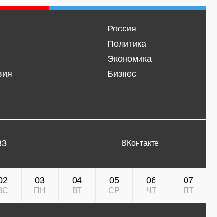
Россия
Политика
Экономика
вия
Бизнес
33
ВКонтакте
02
03
04
05
06
07
ВС
ПН
ВТ
СР
ЧТ
ПТ