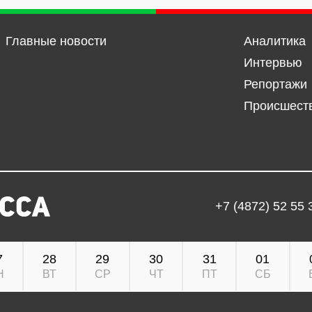
Главные новости
Аналитика
Интервью
Репортажи
Происшест
+7 (4872) 52 55 
7
28
29
30
31
01
Н
ВТ
СР
ЧТ
ПТ
СБ