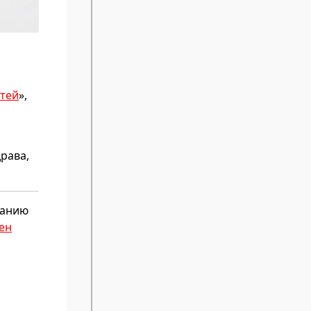
стей
»,
драва,
занию
ен