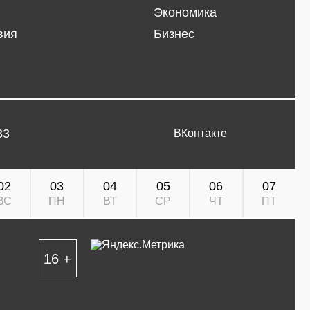
Экономика
вия
Бизнес
33
ВКонтакте
02
03
04
05
06
07
ВС
ПН
ВТ
СР
ЧТ
ПТ
16 +