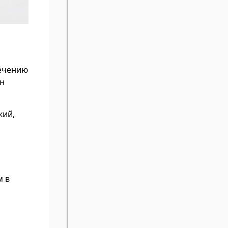
печению
лн
кий,
м в