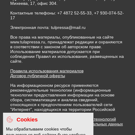
Михеева, 17, офис 304.
Контактные телефоны: +7 4872 52-55-33, +7 930-074-52-
17
Электронная почта:
tulpressa@mail.ru
Все права на материалы, опубликованные на сайте
www.tulapressa.ru, принадлежат редакции и охраняются
в соответствии с законом об авторском праве.
Использование материалов допускается при
соблюдении Правил их использования, размещенных на
сайте.
Правила использования материалов
Договор публичной оферты
На информационном ресурсе применяются
рекомендательные технологии (информационные
технологии предоставления информации на основе
сбора, систематизации и анализа сведений,
относящихся к предпочтениям пользователей сети
"Интернет", находящихся на территории Российской
Федерации)
Cookies
Правила применения рекомендательных технологий
Политика в отношении обработки персональных данных
Политика обработки файлов cookie
Мы обрабатываем cookies чтобы
пользоваться веб-сайтом было удобнее.