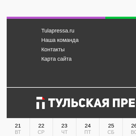
Tulapressa.ru
Наша команда
Контакты
Карта сайта
21
22
23
24
25
2
ВТ
СР
ЧТ
ПТ
СБ
В