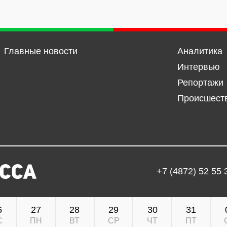
Главные новости
Аналитика
Интервью
Репортажи
Происшест
+7 (4872) 52 55 
6
27
28
29
30
31
С
ПН
ВТ
СР
ЧТ
ПТ