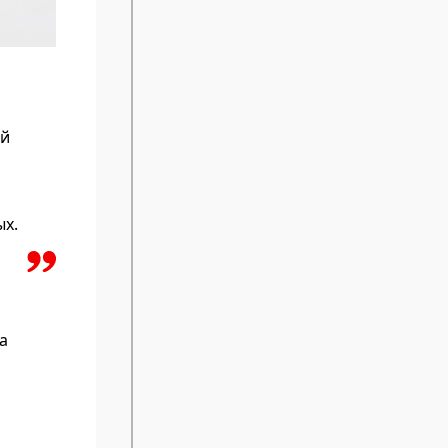
ой
ых.
а