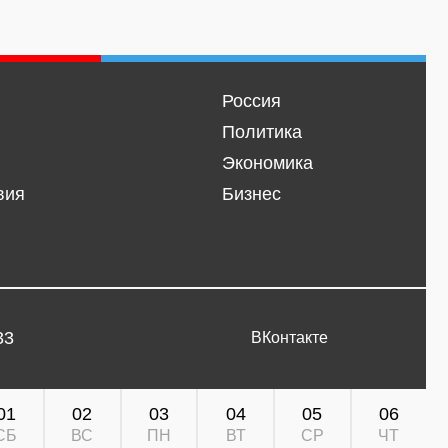
Россия
Политика
Экономика
вия
Бизнес
33
ВКонтакте
01
02
03
04
05
06
СБ
ВС
ПН
ВТ
СР
ЧТ