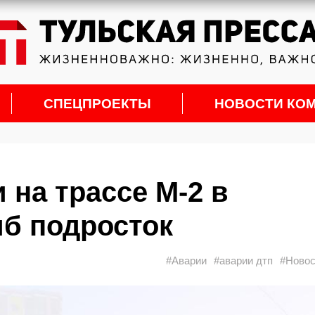
СПЕЦПРОЕКТЫ
НОВОСТИ КО
 на трассе М-2 в
б подросток
#Аварии
#аварии дтп
#Новос