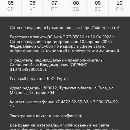
05
06
07
08
09
10
СР
ЧТ
ПТ
СБ
ВС
ПН
Сетевое издание «Тульская пресса»
https://tulapressa.ru/
Реестровая запись ЭЛ № ФС 77-85016 от 10.04.2023 г.
Сетевое издание зарегистрировано 10 апреля 2023 г.
Федеральной службой по надзору в сфере связи,
информационных технологий и массовых коммуникаций.
Учредитель: индивидуальный предприниматель
Степанов Илья Владимирович (ОГРНИП
310715427800138).
Главный редактор: К.Ю. Гертье.
Адрес редакции: 300012, Тульская область, г. Тула, ул.
Михеева, 17, офис 304.
Контактные телефоны: +7 4872 52-55-33, +7 930-074-52-
17
Электронная почта:
tulpressa@mail.ru
Все права на материалы, опубликованные на сайте
www.tulapressa.ru, принадлежат редакции и охраняются