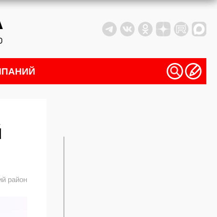
МПАНИЙ
й
й район