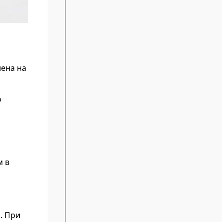
ена на
о
м в
. При