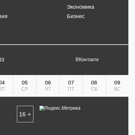
Экономика
вия
Бизнес
33
ВКонтакте
04
05
06
07
08
09
ВТ
СР
ЧТ
ПТ
СБ
ВС
16 +