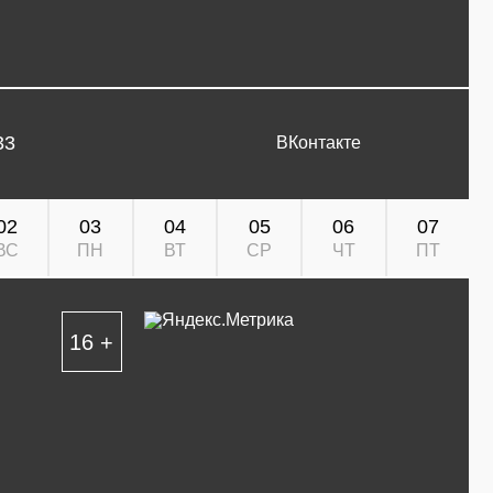
33
ВКонтакте
02
03
04
05
06
07
ВС
ПН
ВТ
СР
ЧТ
ПТ
16 +