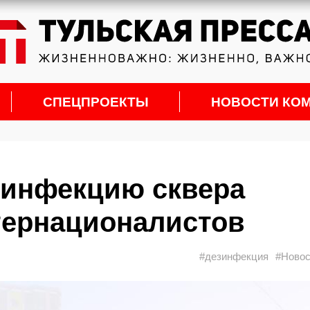
СПЕЦПРОЕКТЫ
НОВОСТИ КО
зинфекцию сквера
тернационалистов
#дезинфекция
#Новос