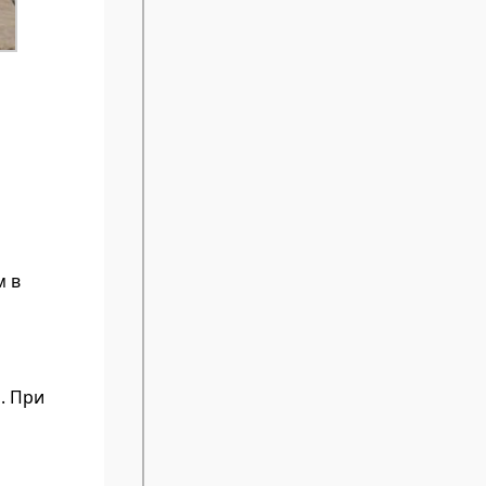
м в
. При