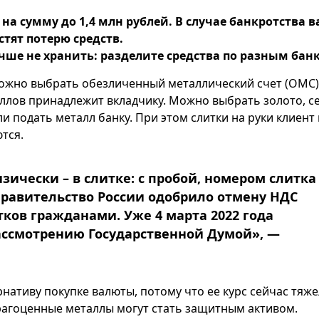
 на сумму до 1,4 млн рублей. В случае банкротства 
тят потерю средств.
чше не хранить: разделите средства по разным бан
можно выбрать обезличенный металлический счет (ОМС)
ллов принадлежит вкладчику. Можно выбрать золото, с
и подать металл банку. При этом слитки на руки клиент
тся.
ически – в слитке: с пробой, номером слитка
 Правительство России одобрило отмену НДС
тков гражданами. Уже 4 марта 2022 года
рассмотрению Государственной Думой», —
нативу покупке валюты, потому что ее курс сейчас тяж
рагоценные металлы могут стать защитным активом.