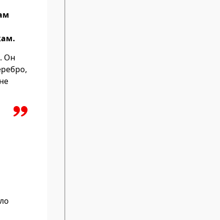
вам
кам.
. Он
еребро,
 не
ело