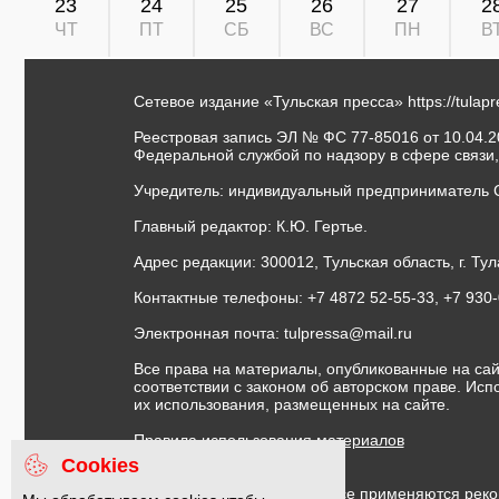
23
24
25
26
27
2
ЧТ
ПТ
СБ
ВС
ПН
В
Сетевое издание «Тульская пресса»
https://tulap
Реестровая запись ЭЛ № ФС 77-85016 от 10.04.20
Федеральной службой по надзору в сфере связи
Учредитель: индивидуальный предприниматель 
Главный редактор: К.Ю. Гертье.
Адрес редакции: 300012, Тульская область, г. Тул
Контактные телефоны: +7 4872 52-55-33, +7 930
Электронная почта:
tulpressa@mail.ru
Все права на материалы, опубликованные на сай
соответствии с законом об авторском праве. Ис
их использования, размещенных на сайте.
Правила использования материалов
Договор публичной оферты
Cookies
На информационном ресурсе применяются реко