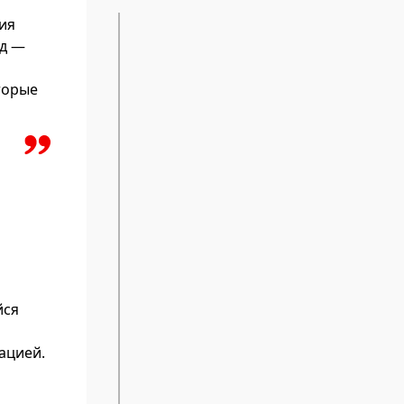
ия
од —
торые
йся
ацией.