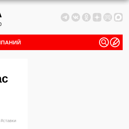
МПАНИЙ
ас
#ставки