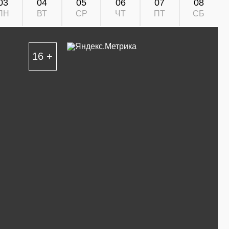
03
04
05
06
07
08
ПН
ВТ
СР
ЧТ
ПТ
СБ
16 +