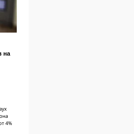
в на
вух
 она
от 4%