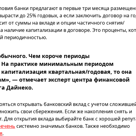
словия банки предлагают в первые три месяца размещен
вырасти до 25% годовых, а если заключить договор на г
исит от суммы на вкладе и опции частичного снятия/
 наличие капитализации в договоре. Это проценты, ко
ой периодичностью.
обычного. Чем короче периоды
д. На практике минимальным периодом
 капитализация квартальная/годовая, то она
ам», — отмечает эксперт центра финансовой
а Дайнеко.
бояться открывать банковский вклад с учетом сложивше
множить свои сбережения. Если же накопления снять и
. Для открытия вклада выбирайте банк с хорошей репут
речень
системно значимых банков. Также необходимо
я
.