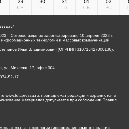
8
29
30
31
01
02
Т
СР
ЧТ
ПТ
СБ
ВС
ressa.ru/
23 г. Сетевое издание зарегистрировано 10 апреля 2023 г.
, информационных технологий и массовых коммуникаций.
Степанов Илья Владимирович (ОГРНИП 310715427800138).
а, ул. Михеева, 17, офис 304.
-074-52-17
те www.tulapressa.ru, принадлежат редакции и охраняются в
пользование материалов допускается при соблюдении Правил
мендательные технологии (информационные технологии