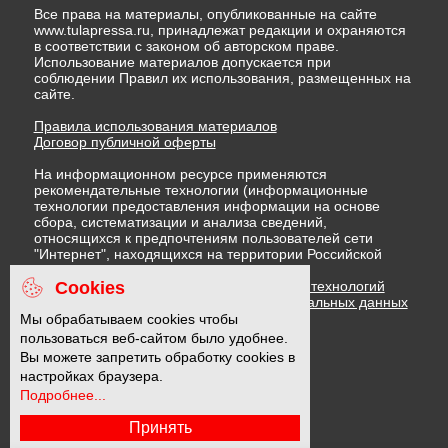
Все права на материалы, опубликованные на сайте
www.tulapressa.ru, принадлежат редакции и охраняются
в соответствии с законом об авторском праве.
Использование материалов допускается при
соблюдении Правил их использования, размещенных на
сайте.
Правила использования материалов
Договор публичной оферты
На информационном ресурсе применяются
рекомендательные технологии (информационные
технологии предоставления информации на основе
сбора, систематизации и анализа сведений,
относящихся к предпочтениям пользователей сети
"Интернет", находящихся на территории Российской
Федерации)
Cookies
Правила применения рекомендательных технологий
Политика в отношении обработки персональных данных
Политика обработки файлов cookie
Мы обрабатываем cookies чтобы
пользоваться веб-сайтом было удобнее.
Вы можете запретить обработку cookies в
16 +
настройках браузера.
Подробнее...
Принять