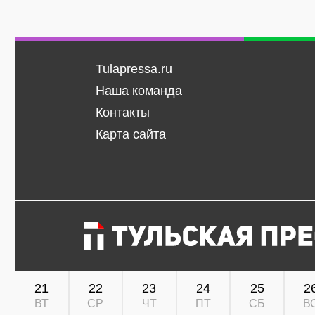
Tulapressa.ru
Наша команда
Контакты
Карта сайта
21
22
23
24
25
2
ВТ
СР
ЧТ
ПТ
СБ
В