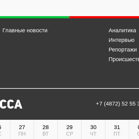
Главные новости
Аналитика
Интервью
Репортажи
Происшест
+7 (4872) 52 55 
6
27
28
29
30
31
С
ПН
ВТ
СР
ЧТ
ПТ