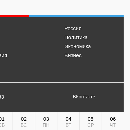
Россия
Политика
Экономика
вия
Бизнес
33
ВКонтакте
01
02
03
04
05
06
СБ
ВС
ПН
ВТ
СР
ЧТ