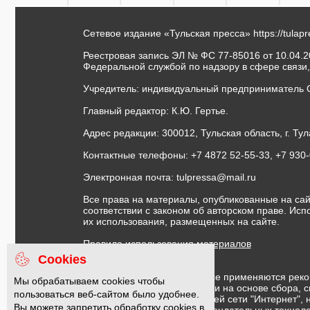
Сетевое издание «Тульская пресса»
https://tulap
Реестровая запись ЭЛ № ФС 77-85016 от 10.04.20
Федеральной службой по надзору в сфере связи
Учредитель: индивидуальный предприниматель 
Главный редактор: К.Ю. Гертье.
Адрес редакции: 300012, Тульская область, г. Тул
Контактные телефоны: +7 4872 52-55-33, +7 930
Электронная почта:
tulpressa@mail.ru
Все права на материалы, опубликованные на сай
соответствии с законом об авторском праве. Ис
их использования, размещенных на сайте.
Правила использования материалов
Договор публичной оферты
Cookies
На информационном ресурсе применяются реко
Мы обрабатываем cookies чтобы
предоставления информации на основе сбора, с
пользоваться веб-сайтом было удобнее.
предпочтениям пользователей сети "Интернет",
Вы можете запретить обработку cookies в
Правила применения рекомендательных техноло