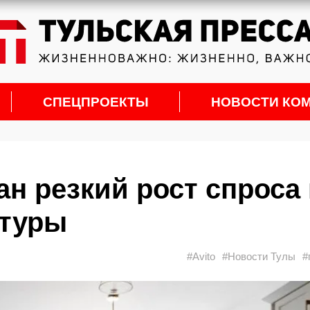
СПЕЦПРОЕКТЫ
НОВОСТИ КО
н резкий рост спроса
итуры
#Avito
#Новости Тулы
#