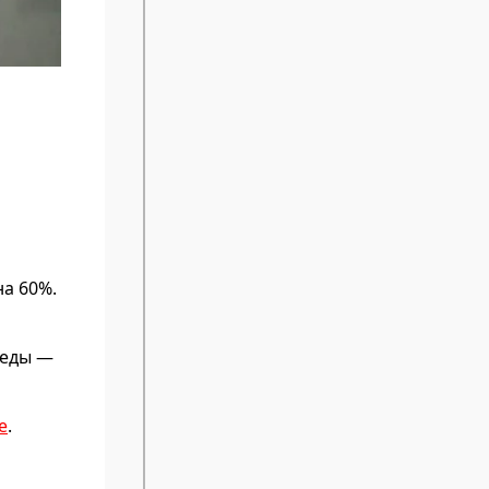
на 60%.
педы —
е
.