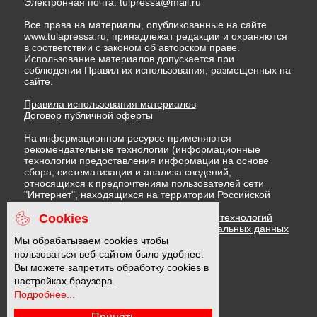
Электронная почта:
tulpressa@mail.ru
Все права на материалы, опубликованные на сайте
www.tulapressa.ru, принадлежат редакции и охраняются
в соответствии с законом об авторском праве.
Использование материалов допускается при
соблюдении Правил их использования, размещенных на
сайте.
Правила использования материалов
Договор публичной оферты
На информационном ресурсе применяются
рекомендательные технологии (информационные
технологии предоставления информации на основе
сбора, систематизации и анализа сведений,
относящихся к предпочтениям пользователей сети
"Интернет", находящихся на территории Российской
Федерации)
Cookies
Правила применения рекомендательных технологий
Политика в отношении обработки персональных данных
Политика обработки файлов cookie
Мы обрабатываем cookies чтобы
пользоваться веб-сайтом было удобнее.
Вы можете запретить обработку cookies в
16 +
настройках браузера.
Подробнее...