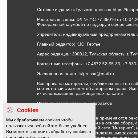
Сетевое издание «Тульская пресса»
https://tulap
Реестровая запись ЭЛ № ФС 77-85016 от 10.04.20
Федеральной службой по надзору в сфере связи
Учредитель: индивидуальный предприниматель 
Главный редактор: К.Ю. Гертье.
Адрес редакции: 300012, Тульская область, г. Тул
Контактные телефоны: +7 4872 52-55-33, +7 930
Электронная почта:
tulpressa@mail.ru
Все права на материалы, опубликованные на сай
соответствии с законом об авторском праве. Ис
их использования, размещенных на сайте.
Правила использования материалов
Договор публичной оферты
Cookies
На информационном ресурсе применяются реко
Мы обрабатываем cookies чтобы
предоставления информации на основе сбора, с
пользоваться веб-сайтом было удобнее.
предпочтениям пользователей сети "Интернет",
Вы можете запретить обработку cookies в
Правила применения рекомендательных техноло
настройках браузера.
Политика в отношении обработки персональных