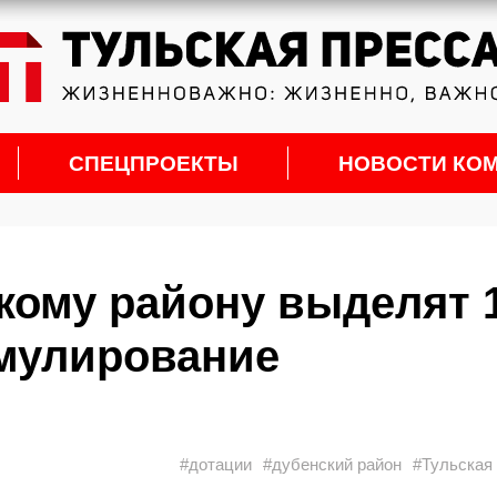
СПЕЦПРОЕКТЫ
НОВОСТИ КО
скому району выделят 
имулирование
#дотации
#дубенский район
#Тульская