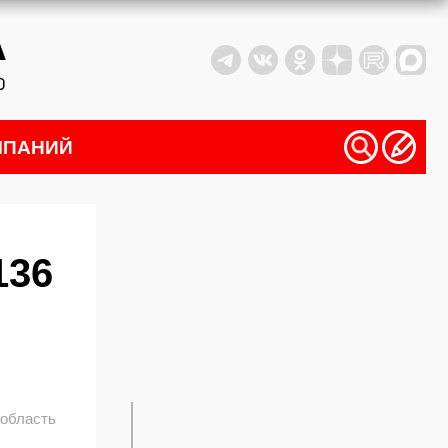
МПАНИЙ
136
 область