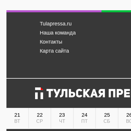
Tulapressa.ru
Наша команда
Контакты
Карта сайта
21
22
23
24
25
2
ВТ
СР
ЧТ
ПТ
СБ
В