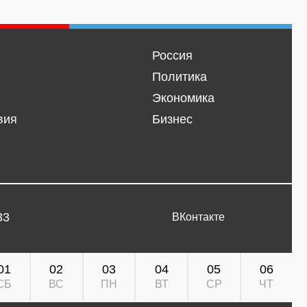
Россия
Политика
Экономика
вия
Бизнес
33
ВКонтакте
01
02
03
04
05
06
СБ
ВС
ПН
ВТ
СР
ЧТ