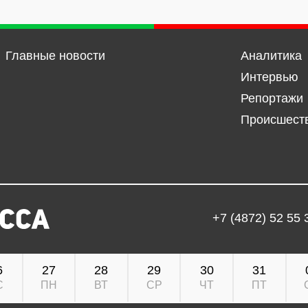
Главные новости
Аналитика
Интервью
Репортажи
Происшест
+7 (4872) 52 55 
6
27
28
29
30
31
С
ПН
ВТ
СР
ЧТ
ПТ