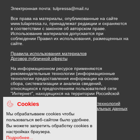
Электронная почта:
tulpressa@mail.ru
Все права на материалы, опубликованные на сайте
www.tulapressa.ru, принадлежат редакции и охраняются
в соответствии с законом об авторском праве.
Использование материалов допускается при
соблюдении Правил их использования, размещенных на
сайте.
Правила использования материалов
Договор публичной оферты
На информационном ресурсе применяются
рекомендательные технологии (информационные
технологии предоставления информации на основе
сбора, систематизации и анализа сведений,
относящихся к предпочтениям пользователей сети
"Интернет", находящихся на территории Российской
Федерации)
Cookies
Правила применения рекомендательных технологий
Политика в отношении обработки персональных данных
Политика обработки файлов cookie
Мы обрабатываем cookies чтобы
пользоваться веб-сайтом было удобнее.
Вы можете запретить обработку cookies в
16 +
настройках браузера.
Подробнее...