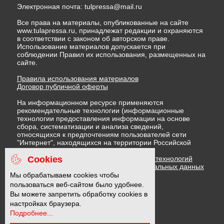
Электронная почта:
tulpressa@mail.ru
Все права на материалы, опубликованные на сайте
www.tulapressa.ru, принадлежат редакции и охраняются
в соответствии с законом об авторском праве.
Использование материалов допускается при
соблюдении Правил их использования, размещенных на
сайте.
Правила использования материалов
Договор публичной оферты
На информационном ресурсе применяются
рекомендательные технологии (информационные
технологии предоставления информации на основе
сбора, систематизации и анализа сведений,
относящихся к предпочтениям пользователей сети
"Интернет", находящихся на территории Российской
Федерации)
Cookies
Правила применения рекомендательных технологий
Политика в отношении обработки персональных данных
Политика обработки файлов cookie
Мы обрабатываем cookies чтобы
пользоваться веб-сайтом было удобнее.
Вы можете запретить обработку cookies в
16 +
настройках браузера.
Подробнее...